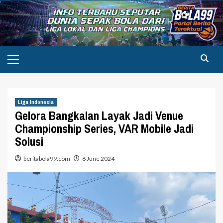
Skip
to
content
Primary
Menu
Liga Indonesia
Gelora Bangkalan Layak Jadi Venue
Championship Series, VAR Mobile Jadi
Solusi
beritabola99.com
6 June 2024