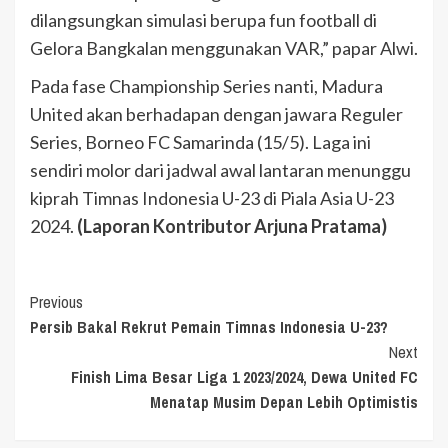
dilangsungkan simulasi berupa fun football di
Gelora Bangkalan menggunakan VAR,” papar Alwi.
Pada fase Championship Series nanti, Madura
United akan berhadapan dengan jawara Reguler
Series, Borneo FC Samarinda (15/5). Laga ini
sendiri molor dari jadwal awal lantaran menunggu
kiprah Timnas Indonesia U-23 di Piala Asia U-23
2024.
(Laporan Kontributor Arjuna Pratama)
Continue
Previous
Persib Bakal Rekrut Pemain Timnas Indonesia U-23?
Reading
Next
Finish Lima Besar Liga 1 2023/2024, Dewa United FC
Menatap Musim Depan Lebih Optimistis