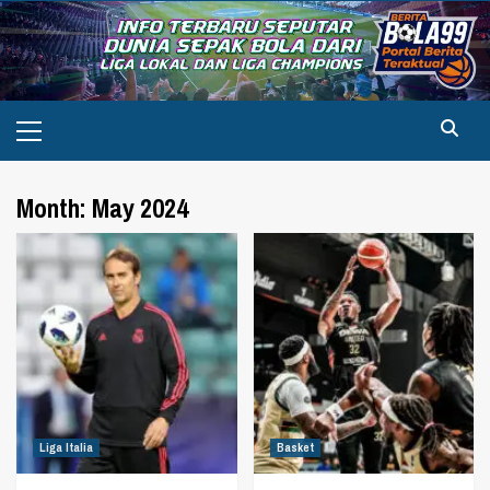
Skip
to
content
Primary
Menu
Month:
May 2024
Liga Italia
Basket