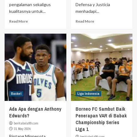
pengalaman sekaligus
Defensa y Justicia
kualitasnya untuk...
menhadapi...
Read More
Read More
Basket
Liga Indonesia
Ada Apa dengan Anthony
Borneo FC Sambut Baik
Edwards?
Penerapan VAR di Babak
Championship Series
beritabola99.com
Liga 1
31 May 2024
Bintang Minnesota
beritabola99.com