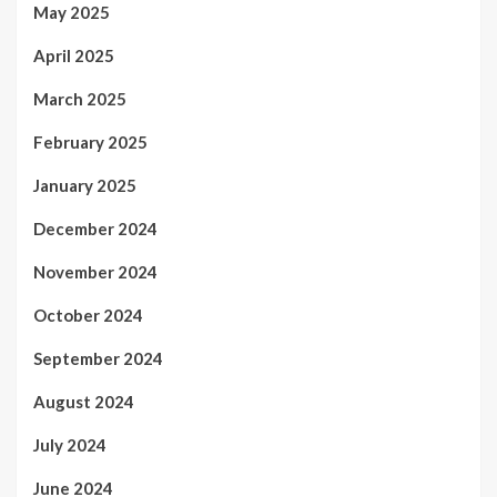
May 2025
April 2025
March 2025
February 2025
January 2025
December 2024
November 2024
October 2024
September 2024
August 2024
July 2024
June 2024