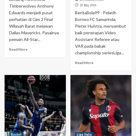
30 May 2024
Timberwolves Anthony
Edwards menjadi pusat
BeritaBola99 - Pelatih
perhatian di Gim 2 Final
Borneo FC Samarinda,
Wilayah Barat melawan
Pieter Huistra, menyambut
Dallas Mavericks. Pasalnya
baik penerapan Video
pemain All-Star...
Assistant Referee atau
VAR pada babak
Read More
championship seriesLiga...
Read More
Basket
Liga Italia