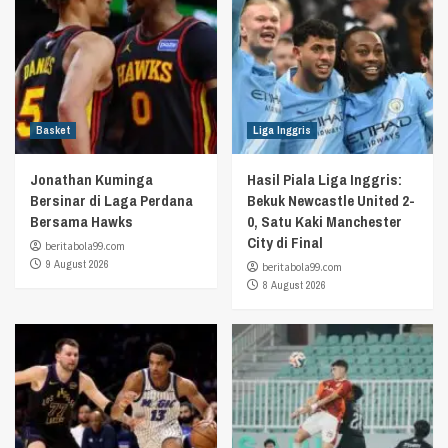
Basket
Liga Inggris
Jonathan Kuminga
Hasil Piala Liga Inggris:
Bersinar di Laga Perdana
Bekuk Newcastle United 2-
Bersama Hawks
0, Satu Kaki Manchester
City di Final
beritabola99.com
9 August 2026
beritabola99.com
8 August 2026