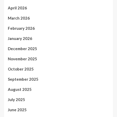
April 2026
March 2026
February 2026
January 2026
December 2025
November 2025
October 2025
September 2025
August 2025
July 2025
June 2025