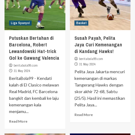
Liga Spanyol
Basket
Putuskan Bertahan di
Susah Payah, Pelita
Barcelona, Robert
Jaya Curi Kemenangan
Lewandowski Hat-trick
di Kandang Hawks!
Gol ke Gawang Valencia
beritabola99.com
31 May 2024
beritabola99.com
31 May 2024
Pelita Jaya Jakarta mencuri
BeritaBola99 - Kendati
kemenangan di markas
kalah di El Clasico melawan
Tangerang Hawks dengan
Real Madrid, FC Barcelona
skor akhir 72-68, Sabtu
bangkit dan kembali ke laju
(25/5). Hasil ini memastikan
kemenangan kala
Pelita Jaya...
menjamu...
Read More
Read More