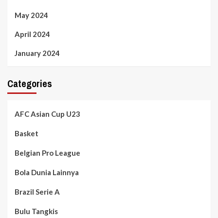
May 2024
April 2024
January 2024
Categories
AFC Asian Cup U23
Basket
Belgian Pro League
Bola Dunia Lainnya
Brazil Serie A
Bulu Tangkis