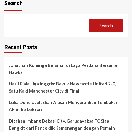
Search
Search
Recent Posts
Jonathan Kuminga Bersinar di Laga Perdana Bersama
Hawks
Hasil Piala Liga Inggris: Bekuk Newcastle United 2-0,
Satu Kaki Manchester City di Final
Luka Doncic Jelaskan Alasan Menyerahkan Tembakan
Akhir ke LeBron
Ditahan Imbang Bekasi City, Garudayaksa FC Siap
Bangkit dari Panceklik Kemenangan dengan Pemain