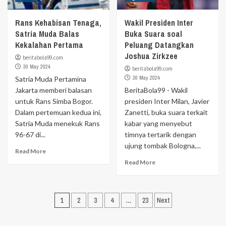
Rans Kehabisan Tenaga,
Wakil Presiden Inter
Satria Muda Balas
Buka Suara soal
Kekalahan Pertama
Peluang Datangkan
Joshua Zirkzee
beritabola99.com
30 May 2024
beritabola99.com
30 May 2024
Satria Muda Pertamina
Jakarta memberi balasan
BeritaBola99 - Wakil
untuk Rans Simba Bogor.
presiden Inter Milan, Javier
Dalam pertemuan kedua ini,
Zanetti, buka suara terkait
Satria Muda menekuk Rans
kabar yang menyebut
96-67 di...
timnya tertarik dengan
ujung tombak Bologna,...
Read More
Read More
Posts
1
2
3
4
…
23
Next
pagination