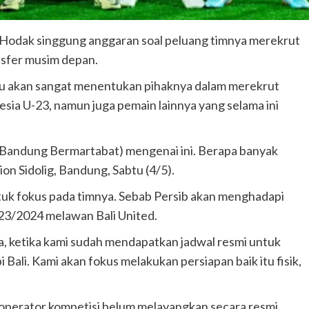
n Hodak singgung anggaran soal peluang timnya merekrut
nsfer musim depan.
 itu akan sangat menentukan pihaknya dalam merekrut
sia U-23, namun juga pemain lainnya yang selama ini
 Bandung Bermartabat) mengenai ini. Berapa banyak
ion Sidolig, Bandung, Sabtu (4/5).
tuk fokus pada timnya. Sebab Persib akan menghadapi
023/2024 melawan Bali United.
ga, ketika kami sudah mendapatkan jadwal resmi untuk
 Bali. Kami akan fokus melakukan persiapan baik itu fisik,
ku operator kompetisi belum melayangkan secara resmi