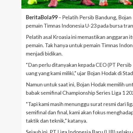
BeritaBola99
– Pelatih Persib Bandung, Boja
pemain Timnas Indonesia U-23 pada bursa tra
Pelatih asal Kroasia ini memastikan anggaran
pemain. Tak hanya untuk pemain Timnas Indone
menjadi bidikan.
“Dan perlu ditanyakan kepada CEO (PT Persib
uang yang kami miliki,” ujar Bojan Hodak di Stad
Namun untuk saat ini, Bojan Hodak memilih un
babak semifinal Championship Series Liga 1 2
“Tapi kami masih menunggu surat resmi dari li
semifinal dan final, kami akan fokus menghadapi
taktik dan teknik,” katanya.
Sejauh ini, PT Liga Indonesia Baru (LIB) sela