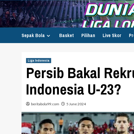
Skip
to
content
Sepak Bola
Basket
Pilihan
Live Skor
Pr
Liga Indonesia
Persib Bakal Rek
Indonesia U-23?
beritabola99.com
5 June 2024