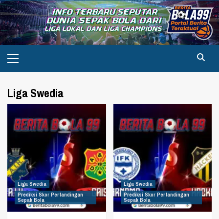
Skip
to
content
Primary
Menu
Liga Swedia
Liga Swedia
Liga Swedia
Prediksi Skor Pertandingan
Prediksi Skor Pertandingan
Sepak Bola
Sepak Bola