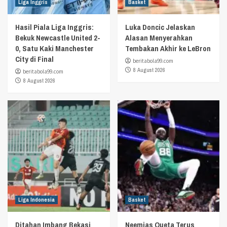
Liga Inggris
Basket
Hasil Piala Liga Inggris:
Luka Doncic Jelaskan
Bekuk Newcastle United 2-
Alasan Menyerahkan
0, Satu Kaki Manchester
Tembakan Akhir ke LeBron
City di Final
beritabola99.com
8 August 2026
beritabola99.com
8 August 2026
Liga Indonesia
Basket
Ditahan Imbang Bekasi
Neemias Queta Terus