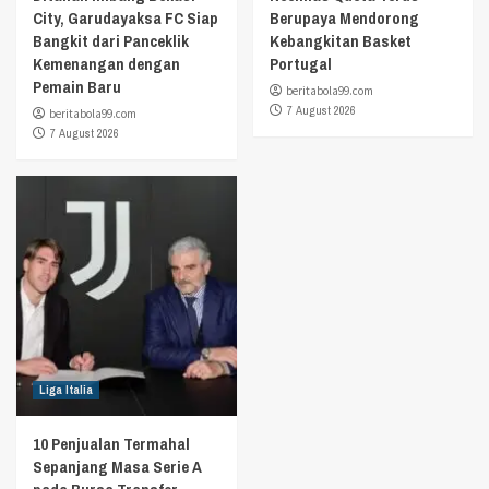
City, Garudayaksa FC Siap
Berupaya Mendorong
Bangkit dari Panceklik
Kebangkitan Basket
Kemenangan dengan
Portugal
Pemain Baru
beritabola99.com
7 August 2026
beritabola99.com
7 August 2026
Liga Italia
10 Penjualan Termahal
Sepanjang Masa Serie A