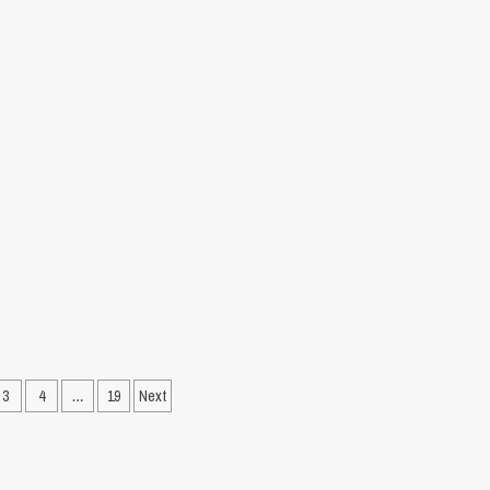
3
4
…
19
Next
ation