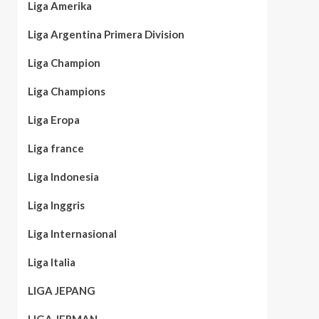
Liga Amerika
Liga Argentina Primera Division
Liga Champion
Liga Champions
Liga Eropa
Liga france
Liga Indonesia
Liga Inggris
Liga Internasional
Liga Italia
LIGA JEPANG