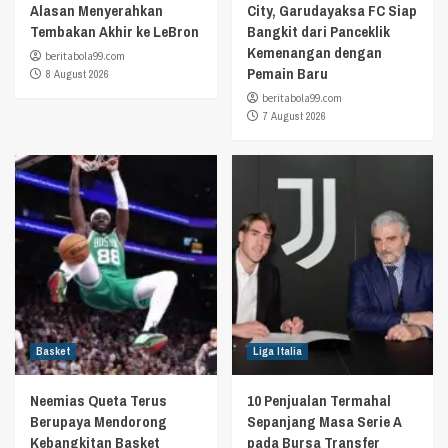
Alasan Menyerahkan
City, Garudayaksa FC Siap
Tembakan Akhir ke LeBron
Bangkit dari Panceklik
Kemenangan dengan
beritabola99.com
Pemain Baru
8 August 2026
beritabola99.com
7 August 2026
Basket
Liga Italia
Neemias Queta Terus
10 Penjualan Termahal
Berupaya Mendorong
Sepanjang Masa Serie A
Kebangkitan Basket
pada Bursa Transfer