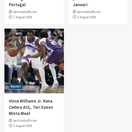
Portugal
Januari
beritabola99.com
beritabola99.com
7 August 2026
6 August 2026
Basket
Vince Williams Jr. Kena
Cedera ACL, Tari Eason
Minta Maaf
beritabola99.com
6 August 2026