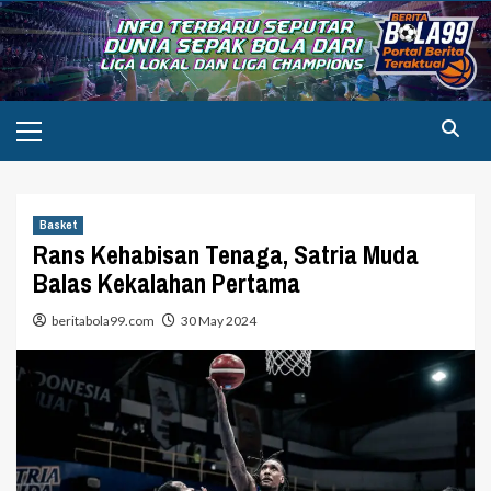
Skip
to
content
Primary
Menu
Basket
Rans Kehabisan Tenaga, Satria Muda
Balas Kekalahan Pertama
beritabola99.com
30 May 2024