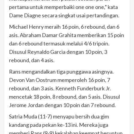
pertama untuk memperbaiki one one one,” kata
Dame Diagne secara singkat usai pertandingan.
Michael Henry meraih 16 poin, 6 rebound, dan 6
asis. Abraham Damar Grahita memberikan 15 poin
dan 6 rebound termasuk melalui 4/6 tripoin.
Disusul Reynaldo Garcia dengan 10 poin, 3
rebound, dan 4 asis.
Rans mengandalkan tiga punggawa asingnya.
Devon Van Oostrum memperoleh 16 poin, 7
rebound, dan 3 asis. Kenneth Funderburk Jr.
mencetak 18 poin, 8 rebound, dan 5 asis. Disusul
Jerome Jordan dengan 10 poin dan 7 rebound.
Satria Muda (11-7) menyapu bersih dua gim
kandang pada pekan ke-13 ini. Mereka juga
memberi Rans (9-9) kekalahan keempat beruntun.