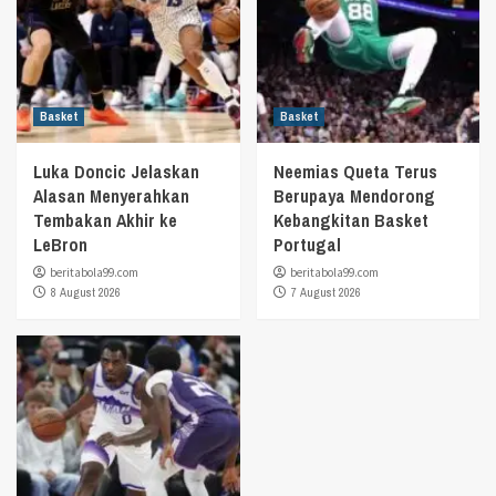
Basket
Basket
Luka Doncic Jelaskan
Neemias Queta Terus
Alasan Menyerahkan
Berupaya Mendorong
Tembakan Akhir ke
Kebangkitan Basket
LeBron
Portugal
beritabola99.com
beritabola99.com
8 August 2026
7 August 2026