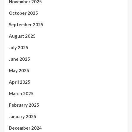
November 2025
October 2025
September 2025
August 2025
July 2025
June 2025
May 2025
April 2025
March 2025
February 2025
January 2025
December 2024