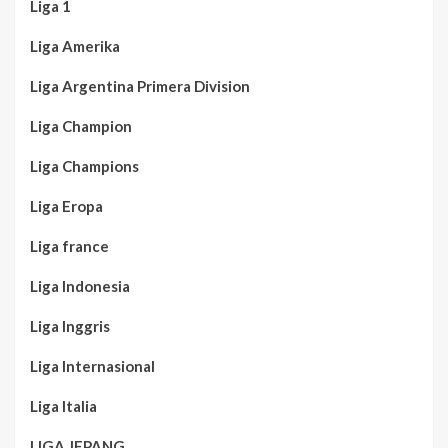
Liga 1
Liga Amerika
Liga Argentina Primera Division
Liga Champion
Liga Champions
Liga Eropa
Liga france
Liga Indonesia
Liga Inggris
Liga Internasional
Liga Italia
LIGA JEPANG