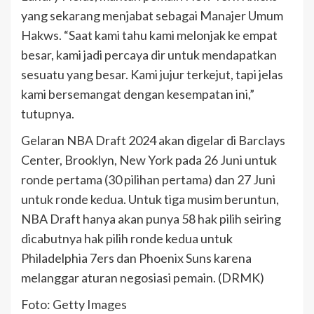
yang sekarang menjabat sebagai Manajer Umum
Hakws. “Saat kami tahu kami melonjak ke empat
besar, kami jadi percaya dir untuk mendapatkan
sesuatu yang besar. Kami jujur terkejut, tapi jelas
kami bersemangat dengan kesempatan ini,”
tutupnya.
Gelaran NBA Draft 2024 akan digelar di Barclays
Center, Brooklyn, New York pada 26 Juni untuk
ronde pertama (30 pilihan pertama) dan 27 Juni
untuk ronde kedua. Untuk tiga musim beruntun,
NBA Draft hanya akan punya 58 hak pilih seiring
dicabutnya hak pilih ronde kedua untuk
Philadelphia 7ers dan Phoenix Suns karena
melanggar aturan negosiasi pemain. (DRMK)
Foto: Getty Images