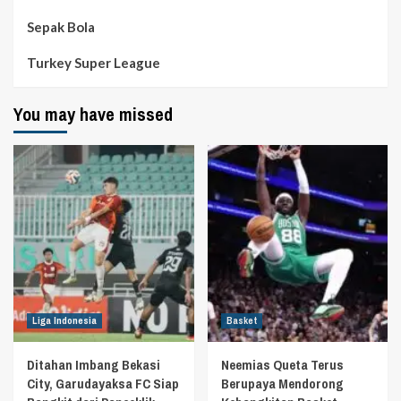
Sepak Bola
Turkey Super League
You may have missed
Liga Indonesia
Basket
Ditahan Imbang Bekasi
Neemias Queta Terus
City, Garudayaksa FC Siap
Berupaya Mendorong