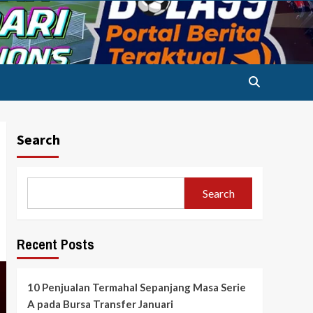
Search
Search
Recent Posts
10 Penjualan Termahal Sepanjang Masa Serie
A pada Bursa Transfer Januari