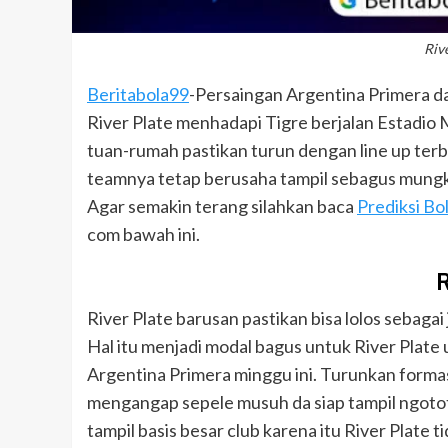
Riv
Beritabola99
-Persaingan Argentina Primera da
River Plate menhadapi Tigre berjalan Estadio 
tuan-rumah pastikan turun dengan line up ter
teamnya tetap berusaha tampil sebagus mung
Agar semakin terang silahkan baca
Prediksi Bo
com bawah ini.
R
River Plate barusan pastikan bisa lolos sebaga
Hal itu menjadi modal bagus untuk River Plate
Argentina Primera minggu ini. Turunkan formasi
mengangap sepele musuh da siap tampil ngoto
tampil basis besar club karena itu River Plate