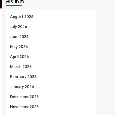
Archives
August 2026
July 2026
June 2026
May 2026
April 2026
March 2026
February 2026
January 2026
December 2025
November 2025