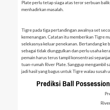
Plate perlu tetap siaga atas teror serbuan ba
menhadirkan masalah.
Tigre pada tiga pertandingan awalnya set se
kemenangan. Catatan itu memberikan Tigre ma
selekasnya keluar penekanan. Bertandang ke ba
sebagai tidak diunggulkan dan perlu usaha ke
pemain harus terus tampil konsentrasi sepanja
tuan-rumah River Plate. Sanggup mengambil sat
jadi hasil yang bagus untuk Tigre walau susah
Prediksi Ball Possession
Pr
River