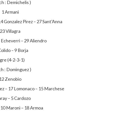
ch : Demichelis )
1 Armani
14 Gonzalez Pirez – 27 Sant’Anna
23 Villagra
 Echeverri – 29 Aliendro
olido – 9 Borja
gre (4-2-3-1)
ch : Dominguez )
12 Zenobio
dez – 17 Lomonaco – 15 Marchese
ray – 5 Cardozo
 10 Maroni – 18 Armoa