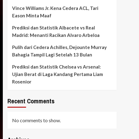
Vince Williams Jr. Kena Cedera ACL, Tari
Eason Minta Maaf
Prediksi dan Statistik Albacete vs Real
Madrid: Menanti Racikan Alvaro Arbeloa
Pulih dari Cedera Achilles, Dejounte Murray
Bahagia Tampil Lagi Setelah 13 Bulan
Prediksi dan Statistik Chelsea vs Arsenal:
Ujian Berat di Laga Kandang Pertama Liam
Rosenior
Recent Comments
No comments to show.