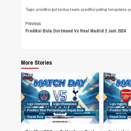
Tags:
prediksi gol kedua team
,
prediksi paling terupdate
,
p
Continue
Previous
Prediksi Bola Dortmund Vs Real Madrid 2 Juni 2024
Reading
More Stories
Liga Champion
Liga Champions
Liga Inggris
Prediksi Skor Pertandingan Sepak Bola
Prediksi Skor
Sepak Bola
Sepak Bola