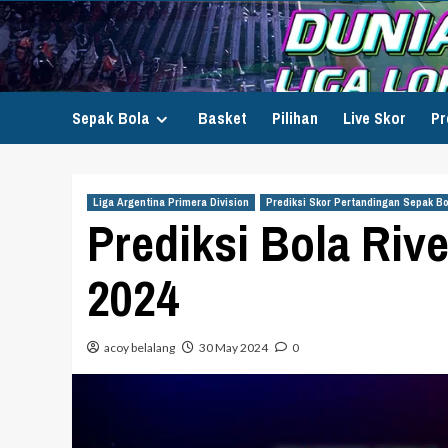
Skip
to
content
Sepak Bola
Basket
Pilihan
Live Skor
Pr
Liga Argentina Primera Division
Prediksi Skor Pertandingan Sepak Bo
Prediksi Bola Rive
2024
acoy belalang
30 May 2024
0