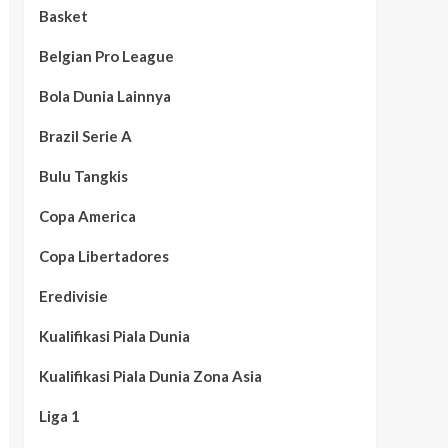
Basket
Belgian Pro League
Bola Dunia Lainnya
Brazil Serie A
Bulu Tangkis
Copa America
Copa Libertadores
Eredivisie
Kualifikasi Piala Dunia
Kualifikasi Piala Dunia Zona Asia
Liga 1