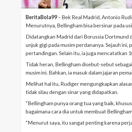
BeritaBola99
– Bek Real Madrid, Antonio Rud
Menurutnya, Bellingham bisa bersinar pada us
Didatangkan Madrid dari Borussia Dortmund d
unjuk gigi pada musim perdananya. Sejauh ini, 
pertandingan. Selain itu, ia juga mencatatkan 
Tidak heran, Bellingham disebut-sebut sebagai
musim ini. Bahkan, ia masuk dalam jajaran pema
Melihat hal itu, Rudiger mengungkapkan alasan 
tidak silau dengan sinar yang didapatkan.
“Bellingham punya orang tua yang baik, khususn
bagaimana cara dia untuk membuat Bellingham t
“Menurut saya, itu sangat penting karena perj