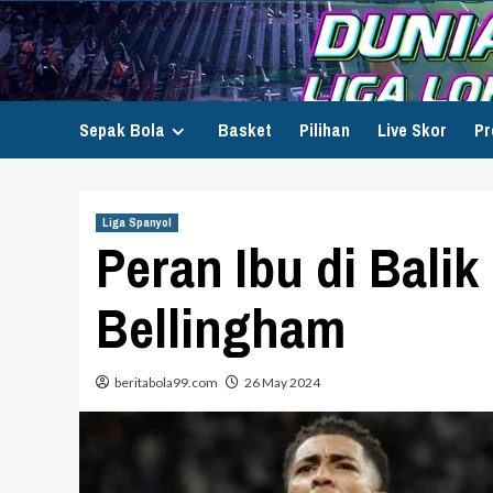
Skip
to
content
Sepak Bola
Basket
Pilihan
Live Skor
Pr
Liga Spanyol
Peran Ibu di Bali
Bellingham
beritabola99.com
26 May 2024