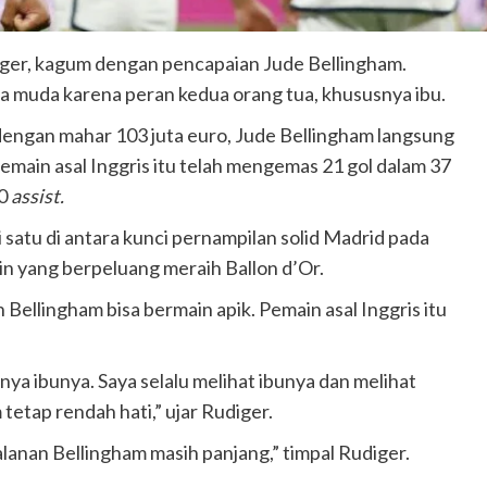
iger, kagum dengan pencapaian Jude Bellingham.
ia muda karena peran kedua orang tua, khususnya ibu.
engan mahar 103 juta euro, Jude Bellingham langsung
pemain asal Inggris itu telah mengemas 21 gol dalam 37
10
assist.
 satu di antara kunci pernampilan solid Madrid pada
in yang berpeluang meraih Ballon d’Or.
Bellingham bisa bermain apik. Pemain asal Inggris itu
ya ibunya. Saya selalu melihat ibunya dan melihat
etap rendah hati,” ujar Rudiger.
alanan Bellingham masih panjang,” timpal Rudiger.