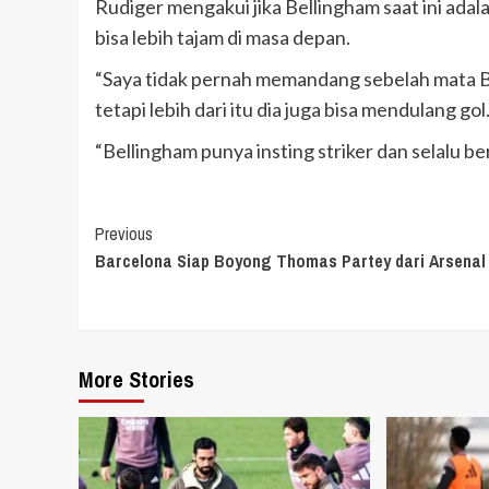
Rudiger mengakui jika Bellingham saat ini ada
bisa lebih tajam di masa depan.
“Saya tidak pernah memandang sebelah mata Be
tetapi lebih dari itu dia juga bisa mendulang gol.
“Bellingham punya insting striker dan selalu ber
Continue
Previous
Barcelona Siap Boyong Thomas Partey dari Arsenal
Reading
More Stories