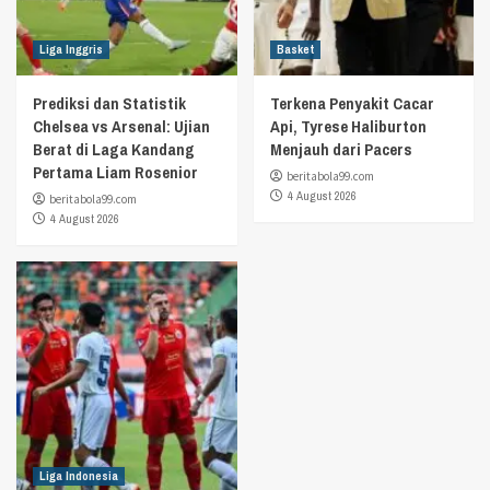
Liga Inggris
Basket
Prediksi dan Statistik
Terkena Penyakit Cacar
Chelsea vs Arsenal: Ujian
Api, Tyrese Haliburton
Berat di Laga Kandang
Menjauh dari Pacers
Pertama Liam Rosenior
beritabola99.com
4 August 2026
beritabola99.com
4 August 2026
Liga Indonesia