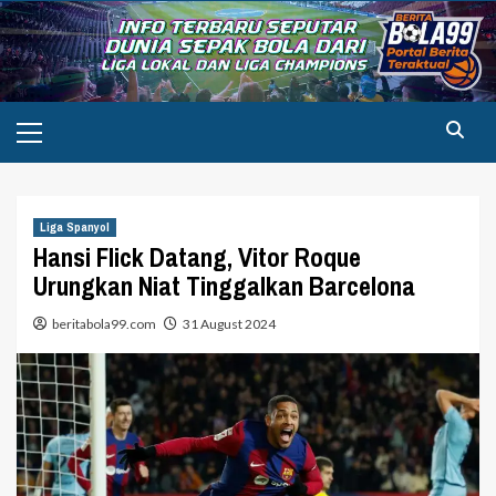
Skip
to
content
Primary
Menu
Liga Spanyol
Hansi Flick Datang, Vitor Roque
Urungkan Niat Tinggalkan Barcelona
beritabola99.com
31 August 2024