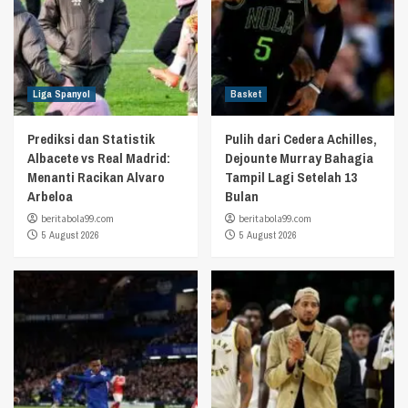
Liga Spanyol
Basket
Prediksi dan Statistik
Pulih dari Cedera Achilles,
Albacete vs Real Madrid:
Dejounte Murray Bahagia
Menanti Racikan Alvaro
Tampil Lagi Setelah 13
Arbeloa
Bulan
beritabola99.com
beritabola99.com
5 August 2026
5 August 2026