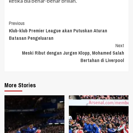
ketika dia benar-benar brilian.”
Continue
Previous
Klub-klub Premier League akan Putuskan Aturan
Reading
Batasan Pengeluaran
Next
Meski Ribut dengan Jurgen Klopp, Mohamed Salah
Bertahan di Liverpool
More Stories