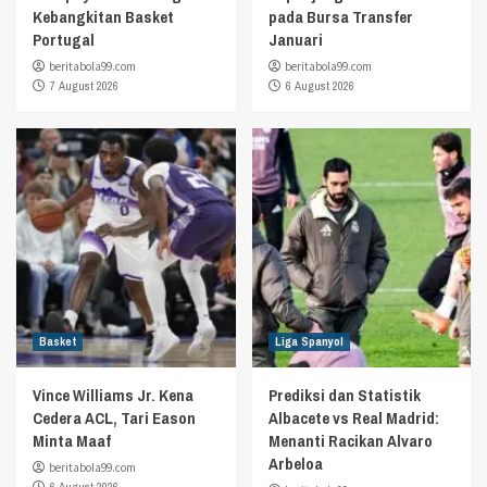
Kebangkitan Basket
pada Bursa Transfer
Portugal
Januari
beritabola99.com
beritabola99.com
7 August 2026
6 August 2026
Basket
Liga Spanyol
Vince Williams Jr. Kena
Prediksi dan Statistik
Cedera ACL, Tari Eason
Albacete vs Real Madrid:
Minta Maaf
Menanti Racikan Alvaro
Arbeloa
beritabola99.com
6 August 2026