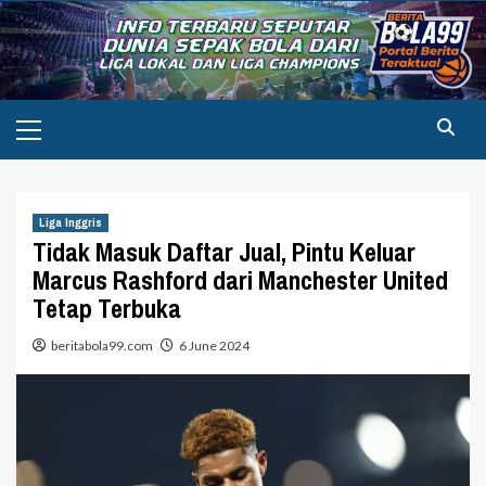
Skip
to
content
Primary
Menu
Liga Inggris
Tidak Masuk Daftar Jual, Pintu Keluar
Marcus Rashford dari Manchester United
Tetap Terbuka
beritabola99.com
6 June 2024