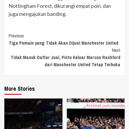
Nottingham Forest, dikurangi empat poin, dan
juga mengajukan banding.
Continue
Previous
Tiga Pemain yang Tidak Akan Dijual Manchester United
Reading
Next
Tidak Masuk Daftar Jual, Pintu Keluar Marcus Rashford
dari Manchester United Tetap Terbuka
More Stories