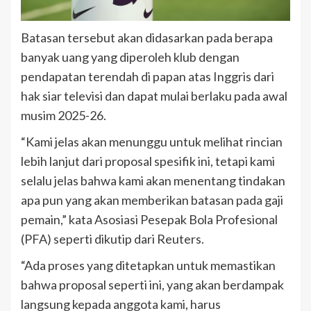
Batasan tersebut akan didasarkan pada berapa
banyak uang yang diperoleh klub dengan
pendapatan terendah di papan atas Inggris dari
hak siar televisi dan dapat mulai berlaku pada awal
musim 2025-26.
“Kami jelas akan menunggu untuk melihat rincian
lebih lanjut dari proposal spesifik ini, tetapi kami
selalu jelas bahwa kami akan menentang tindakan
apa pun yang akan memberikan batasan pada gaji
pemain,” kata Asosiasi Pesepak Bola Profesional
(PFA) seperti dikutip dari Reuters.
“Ada proses yang ditetapkan untuk memastikan
bahwa proposal seperti ini, yang akan berdampak
langsung kepada anggota kami, harus