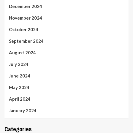
December 2024
November 2024
October 2024
September 2024
August 2024
July 2024
June 2024
May 2024
April 2024
January 2024
Categories