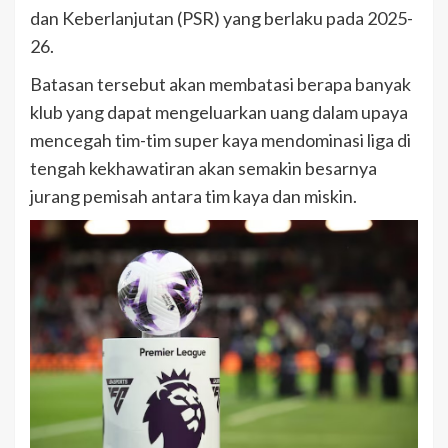
dan Keberlanjutan (PSR) yang berlaku pada 2025-
26.
Batasan tersebut akan membatasi berapa banyak
klub yang dapat mengeluarkan uang dalam upaya
mencegah tim-tim super kaya mendominasi liga di
tengah kekhawatiran akan semakin besarnya
jurang pemisah antara tim kaya dan miskin.