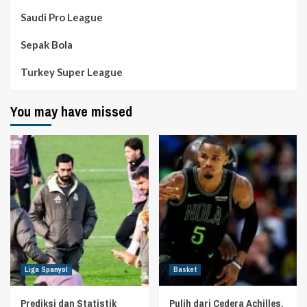
Saudi Pro League
Sepak Bola
Turkey Super League
You may have missed
Liga Spanyol
Basket
Prediksi dan Statistik
Pulih dari Cedera Achilles,