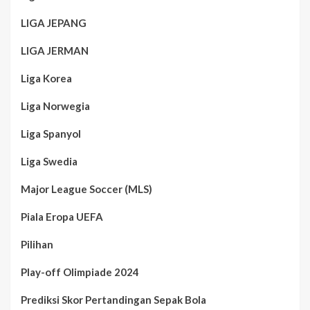
LIGA JEPANG
LIGA JERMAN
Liga Korea
Liga Norwegia
Liga Spanyol
Liga Swedia
Major League Soccer (MLS)
Piala Eropa UEFA
Pilihan
Play-off Olimpiade 2024
Prediksi Skor Pertandingan Sepak Bola