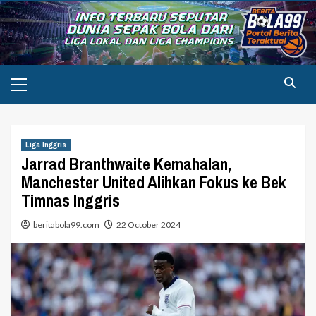
Skip
to
content
Primary
Menu
Liga Inggris
Jarrad Branthwaite Kemahalan,
Manchester United Alihkan Fokus ke Bek
Timnas Inggris
beritabola99.com
22 October 2024