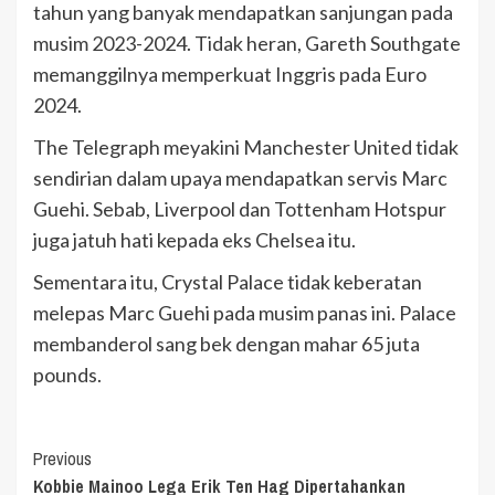
tahun yang banyak mendapatkan sanjungan pada
musim 2023-2024. Tidak heran, Gareth Southgate
memanggilnya memperkuat Inggris pada Euro
2024.
The Telegraph meyakini Manchester United tidak
sendirian dalam upaya mendapatkan servis Marc
Guehi. Sebab, Liverpool dan Tottenham Hotspur
juga jatuh hati kepada eks Chelsea itu.
Sementara itu, Crystal Palace tidak keberatan
melepas Marc Guehi pada musim panas ini. Palace
membanderol sang bek dengan mahar 65 juta
pounds.
Continue
Previous
Kobbie Mainoo Lega Erik Ten Hag Dipertahankan