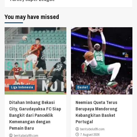
You may have missed
Liga Indonesia
Basket
Ditahan Imbang Bekasi
Neemias Queta Terus
City, Garudayaksa FC Siap
Berupaya Mendorong
Bangkit dari Panceklik
Kebangkitan Basket
Kemenangan dengan
Portugal
Pemain Baru
beritabola99.com
7 August 2026
beritabola99.com