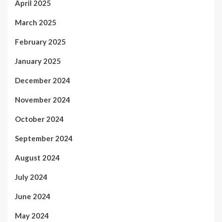
April 2025
March 2025
February 2025
January 2025
December 2024
November 2024
October 2024
September 2024
August 2024
July 2024
June 2024
May 2024