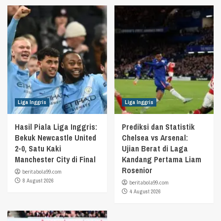
Liga Inggris
Liga Inggris
Hasil Piala Liga Inggris:
Prediksi dan Statistik
Bekuk Newcastle United
Chelsea vs Arsenal:
2-0, Satu Kaki
Ujian Berat di Laga
Manchester City di Final
Kandang Pertama Liam
Rosenior
beritabola99.com
8 August 2026
beritabola99.com
4 August 2026