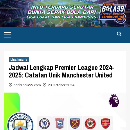
Skip
to
content
Primary
Menu
Liga Inggris
Jadwal Lengkap Premier League 2024-
2025: Catatan Unik Manchester United
beritabola99.com
23 October 2024