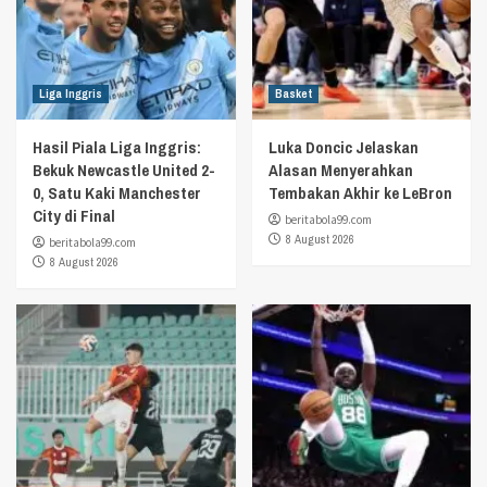
Liga Inggris
Basket
Hasil Piala Liga Inggris:
Luka Doncic Jelaskan
Bekuk Newcastle United 2-
Alasan Menyerahkan
0, Satu Kaki Manchester
Tembakan Akhir ke LeBron
City di Final
beritabola99.com
8 August 2026
beritabola99.com
8 August 2026