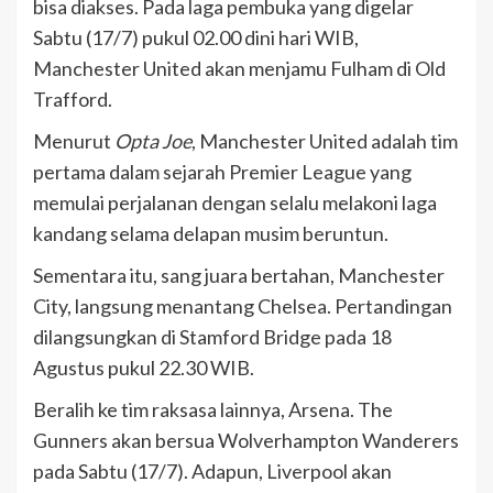
bisa diakses. Pada laga pembuka yang digelar
Sabtu (17/7) pukul 02.00 dini hari WIB,
Manchester United akan menjamu Fulham di Old
Trafford.
Menurut
Opta Joe
, Manchester United adalah tim
pertama dalam sejarah Premier League yang
memulai perjalanan dengan selalu melakoni laga
kandang selama delapan musim beruntun.
Sementara itu, sang juara bertahan, Manchester
City, langsung menantang Chelsea. Pertandingan
dilangsungkan di Stamford Bridge pada 18
Agustus pukul 22.30 WIB.
Beralih ke tim raksasa lainnya, Arsena. The
Gunners akan bersua Wolverhampton Wanderers
pada Sabtu (17/7). Adapun, Liverpool akan