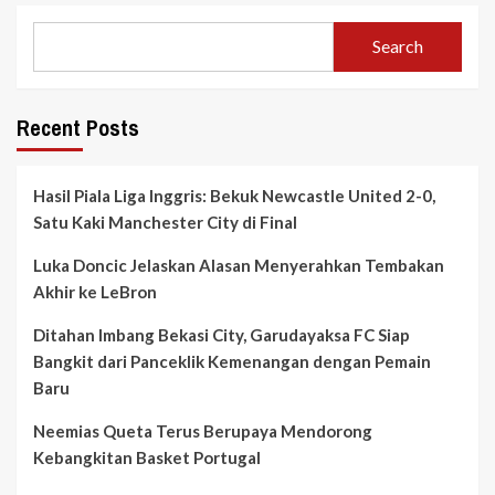
Search
Recent Posts
Hasil Piala Liga Inggris: Bekuk Newcastle United 2-0,
Satu Kaki Manchester City di Final
Luka Doncic Jelaskan Alasan Menyerahkan Tembakan
Akhir ke LeBron
Ditahan Imbang Bekasi City, Garudayaksa FC Siap
Bangkit dari Panceklik Kemenangan dengan Pemain
Baru
Neemias Queta Terus Berupaya Mendorong
Kebangkitan Basket Portugal