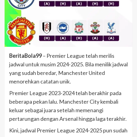
BeritaBola99
– Premier League telah merilis
jadwal untuk musim 2024-2025. Bila menilik jadwal
yang sudah beredar, Manchester United
menorehkan catatan unik.
Premier League 2023-2024 telah berakhir pada
beberapa pekan lalu. Manchester City kembali
keluar sebagai juara setelah memenangi
pertarungan dengan Arsenal hingga laga terakhir.
Kini, jadwal Premier League 2024-2025 pun sudah