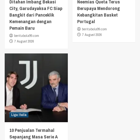
Ditahan Imbang Bekasi
Neemias Queta Terus
City, Garudayaksa FC Siap
Berupaya Mendorong
Bangkit dari Panceklik
Kebangkitan Basket
Kemenangan dengan
Portugal
Pemain Baru
beritabola99.com
7 August 2026
beritabola99.com
7 August 2026
Liga Italia
10 Penjualan Termahal
Sepanjang Masa Serie A