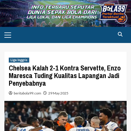
Skip
to
content
Primary
Menu
Liga Inggris
Chelsea Kalah 2-1 Kontra Servette, Enzo
Maresca Tuding Kualitas Lapangan Jadi
Penyebabnya
beritabola99.com
29 May 2025