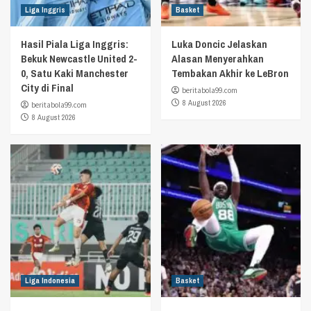
Liga Inggris
Basket
Hasil Piala Liga Inggris:
Luka Doncic Jelaskan
Bekuk Newcastle United 2-
Alasan Menyerahkan
0, Satu Kaki Manchester
Tembakan Akhir ke LeBron
City di Final
beritabola99.com
8 August 2026
beritabola99.com
8 August 2026
Liga Indonesia
Basket