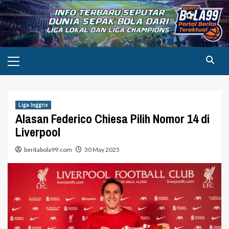
Skip
to
content
Primary
Menu
Liga Inggris
Alasan Federico Chiesa Pilih Nomor 14 di
Liverpool
beritabola99.com
30 May 2025