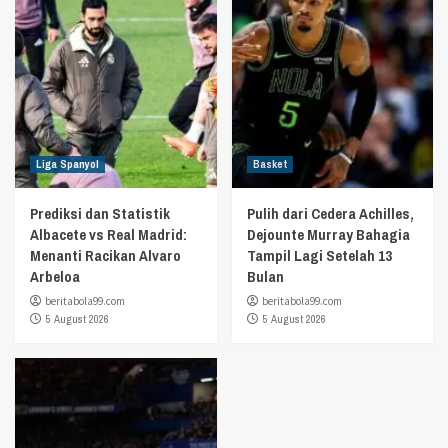
Liga Spanyol
Basket
Prediksi dan Statistik
Pulih dari Cedera Achilles,
Albacete vs Real Madrid:
Dejounte Murray Bahagia
Menanti Racikan Alvaro
Tampil Lagi Setelah 13
Arbeloa
Bulan
beritabola99.com
beritabola99.com
5 August 2026
5 August 2026