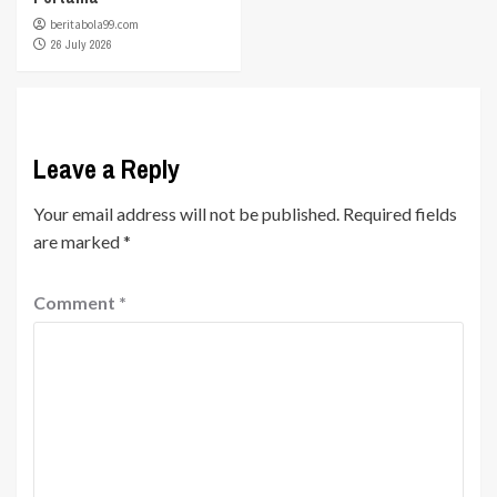
beritabola99.com
26 July 2026
Leave a Reply
Your email address will not be published.
Required fields
are marked
*
Comment
*