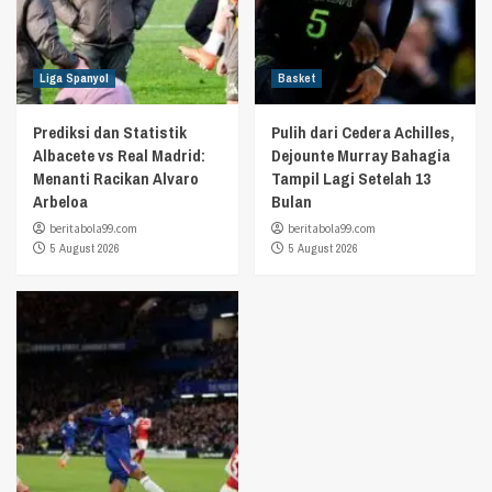
Liga Spanyol
Basket
Prediksi dan Statistik
Pulih dari Cedera Achilles,
Albacete vs Real Madrid:
Dejounte Murray Bahagia
Menanti Racikan Alvaro
Tampil Lagi Setelah 13
Arbeloa
Bulan
beritabola99.com
beritabola99.com
5 August 2026
5 August 2026