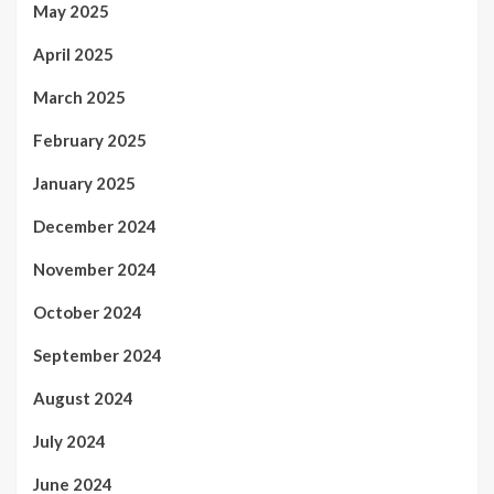
May 2025
April 2025
March 2025
February 2025
January 2025
December 2024
November 2024
October 2024
September 2024
August 2024
July 2024
June 2024