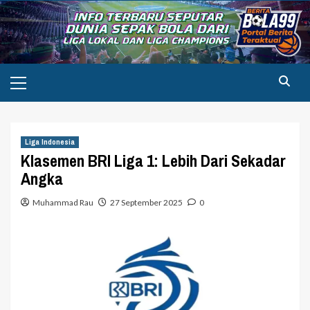
Skip
to
content
Primary
Menu
Liga Indonesia
Klasemen BRI Liga 1: Lebih Dari Sekadar
Angka
Muhammad Rau
27 September 2025
0