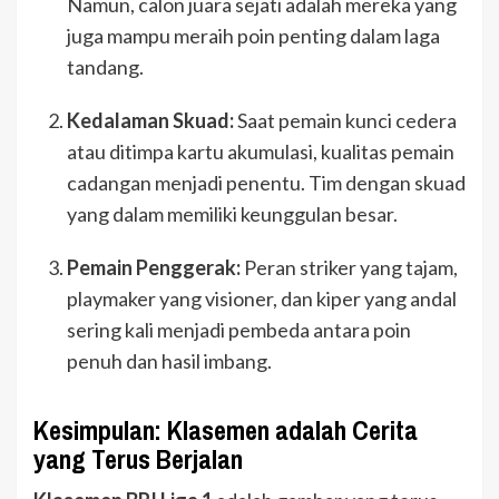
Namun, calon juara sejati adalah mereka yang
juga mampu meraih poin penting dalam laga
tandang.
Kedalaman Skuad:
Saat pemain kunci cedera
atau ditimpa kartu akumulasi, kualitas pemain
cadangan menjadi penentu. Tim dengan skuad
yang dalam memiliki keunggulan besar.
Pemain Penggerak:
Peran striker yang tajam,
playmaker yang visioner, dan kiper yang andal
sering kali menjadi pembeda antara poin
penuh dan hasil imbang.
Kesimpulan: Klasemen adalah Cerita
yang Terus Berjalan