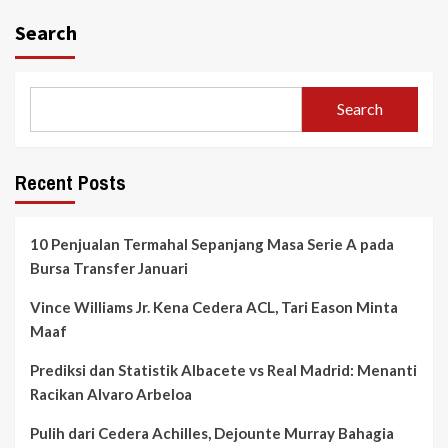
Search
Search
Recent Posts
10 Penjualan Termahal Sepanjang Masa Serie A pada
Bursa Transfer Januari
Vince Williams Jr. Kena Cedera ACL, Tari Eason Minta
Maaf
Prediksi dan Statistik Albacete vs Real Madrid: Menanti
Racikan Alvaro Arbeloa
Pulih dari Cedera Achilles, Dejounte Murray Bahagia