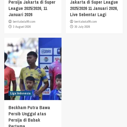
Persija Jakarta di Super
Jakarta di Super League
League 2025/2026, 11
2025/2026 11 Januari 2026,
Januari 2026
Live Sebentar Lagi
beritabola99.com
beritabola99.com
3 August 2026
30 July 2026
Liga Indonesia
Beckham Putra Bawa
Persib Unggul atas
Persija di Babak
Pertama