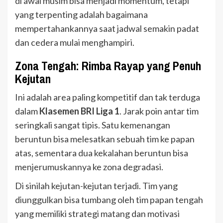
di awal musim bisa menjadi momentum, tetapi
yang terpenting adalah bagaimana
mempertahankannya saat jadwal semakin padat
dan cedera mulai menghampiri.
Zona Tengah: Rimba Rayap yang Penuh
Kejutan
Ini adalah area paling kompetitif dan tak terduga
dalam
Klasemen BRI Liga 1
. Jarak poin antar tim
seringkali sangat tipis. Satu kemenangan
beruntun bisa melesatkan sebuah tim ke papan
atas, sementara dua kekalahan beruntun bisa
menjerumuskannya ke zona degradasi.
Di sinilah kejutan-kejutan terjadi. Tim yang
diunggulkan bisa tumbang oleh tim papan tengah
yang memiliki strategi matang dan motivasi