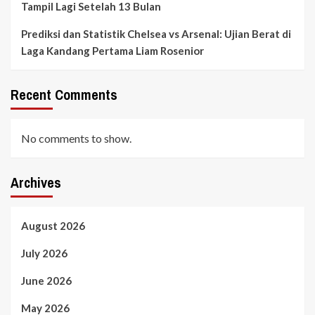
Tampil Lagi Setelah 13 Bulan
Prediksi dan Statistik Chelsea vs Arsenal: Ujian Berat di
Laga Kandang Pertama Liam Rosenior
Recent Comments
No comments to show.
Archives
August 2026
July 2026
June 2026
May 2026