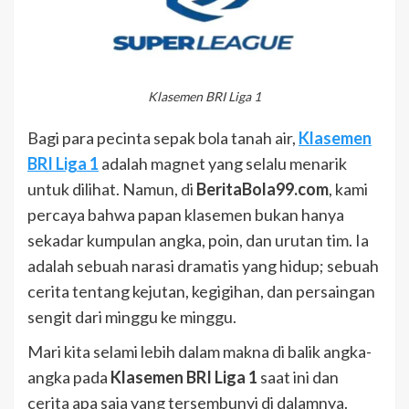
Klasemen BRI Liga 1
Bagi para pecinta sepak bola tanah air,
Klasemen
BRI Liga 1
adalah magnet yang selalu menarik
untuk dilihat. Namun, di
BeritaBola99.com
, kami
percaya bahwa papan klasemen bukan hanya
sekadar kumpulan angka, poin, dan urutan tim. Ia
adalah sebuah narasi dramatis yang hidup; sebuah
cerita tentang kejutan, kegigihan, dan persaingan
sengit dari minggu ke minggu.
Mari kita selami lebih dalam makna di balik angka-
angka pada
Klasemen BRI Liga 1
saat ini dan
cerita apa saja yang tersembunyi di dalamnya.