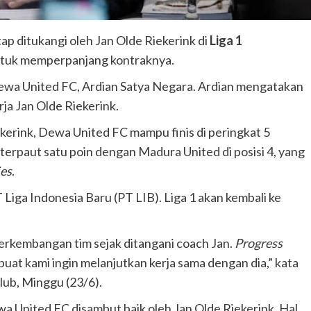
tap ditukangi oleh Jan Olde Riekerink di
Liga 1
untuk memperpanjang kontraknya.
Dewa United FC, Ardian Satya Negara. Ardian mengatakan
a Jan Olde Riekerink.
kerink, Dewa United FC mampu finis di peringkat 5
erpaut satu poin dengan Madura United di posisi 4, yang
ies
.
Liga Indonesia Baru (PT LIB). Liga 1 akan kembali ke
rkembangan tim sejak ditangani coach Jan.
Progress
uat kami ingin melanjutkan kerja sama dengan dia,” kata
klub, Minggu (23/6).
 United FC disambut baik oleh Jan Olde Riekerink. Hal