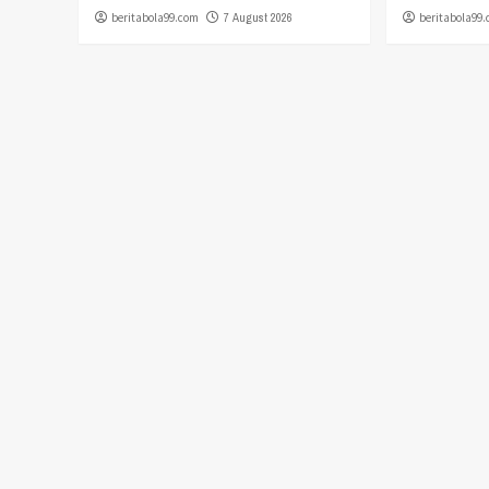
beritabola99.com
7 August 2026
beritabola99