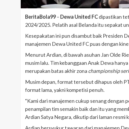
BeritaBola99
–
Dewa United FC
dipastikan te
2024/2025. Pelatih asal Belanda itu sepakat 
Kesepakatan ini pun disambut baik Presiden 
manajemen Dewa United FC puas dengan kinerj
Menurut Ardian, di bawah asuhan Jan Olde Rie
musim lalu. Tim kebanggaan Anak Dewa hanya t
merupakan batas akhir zona
championship ser
Musim depan, format tersebut dihapus oleh PT 
format lama, yakni kompetisi penuh.
“Kami dari manajemen cukup senang dengan pe
penampilan tim semakin baik dan itu yang memb
Ardian Satya Negara, dikutip dari laman resmi 
Ardian bersyukur tawaran dari manajemen Dewa