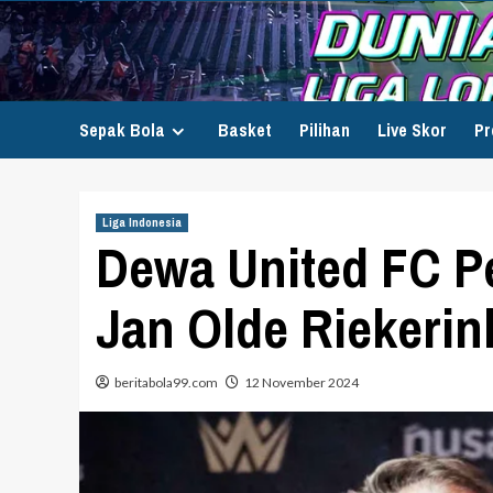
Skip
to
content
Sepak Bola
Basket
Pilihan
Live Skor
Pr
Liga Indonesia
Dewa United FC P
Jan Olde Riekerin
beritabola99.com
12 November 2024