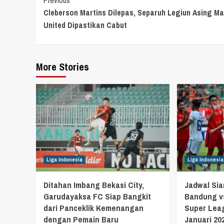
Continue
Cleberson Martins Dilepas, Separuh Legiun Asing M
Reading
United Dipastikan Cabut
More Stories
Liga Indonesia
Liga Indonesia
Ditahan Imbang Bekasi City,
Jadwal Si
Garudayaksa FC Siap Bangkit
Bandung vs
dari Panceklik Kemenangan
Super Leag
dengan Pemain Baru
Januari 20