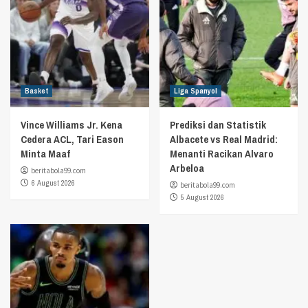
Basket
Liga Spanyol
Vince Williams Jr. Kena
Prediksi dan Statistik
Cedera ACL, Tari Eason
Albacete vs Real Madrid:
Minta Maaf
Menanti Racikan Alvaro
Arbeloa
beritabola99.com
6 August 2026
beritabola99.com
5 August 2026