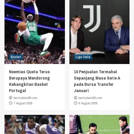
Basket
Liga Italia
Neemias Queta Terus
10 Penjualan Termahal
Berupaya Mendorong
Sepanjang Masa Serie A
Kebangkitan Basket
pada Bursa Transfer
Portugal
Januari
beritabola99.com
beritabola99.com
7 August 2026
6 August 2026