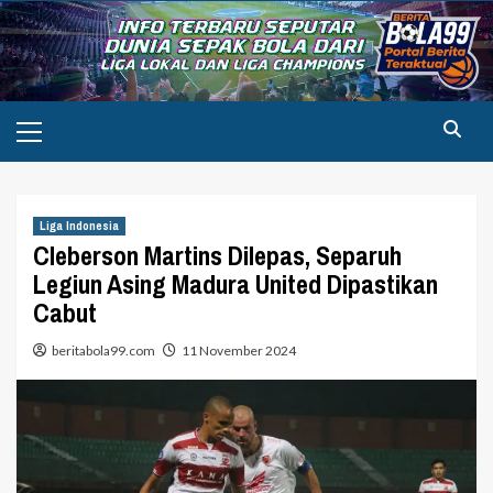
Skip
to
content
Primary
Menu
Liga Indonesia
Cleberson Martins Dilepas, Separuh
Legiun Asing Madura United Dipastikan
Cabut
beritabola99.com
11 November 2024