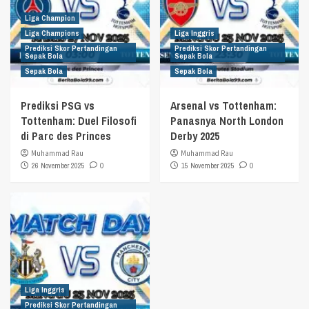
Liga Champion
Liga Champions
Liga Inggris
Prediksi Skor Pertandingan
Prediksi Skor Pertandingan
Sepak Bola
Sepak Bola
Sepak Bola
Sepak Bola
Prediksi PSG vs
Arsenal vs Tottenham:
Tottenham: Duel Filosofi
Panasnya North London
di Parc des Princes
Derby 2025
Muhammad Rau
Muhammad Rau
26 November 2025
0
15 November 2025
0
Liga Inggris
Prediksi Skor Pertandingan