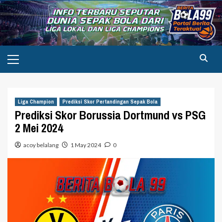
Skip
to
content
Primary
Menu
Liga Champion
Prediksi Skor Pertandingan Sepak Bola
Prediksi Skor Borussia Dortmund vs PSG
2 Mei 2024
acoy belalang
1 May 2024
0