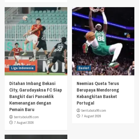
Liga Indonesia
Basket
Ditahan Imbang Bekasi
Neemias Queta Terus
City, Garudayaksa FC Siap
Berupaya Mendorong
Bangkit dari Panceklik
Kebangkitan Basket
Kemenangan dengan
Portugal
Pemain Baru
beritabola99.com
7 August 2026
beritabola99.com
7 August 2026