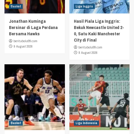
Basket
Liga Inggris
Jonathan Kuminga
Hasil Piala Liga Inggris:
Bersinar di Laga Perdana
Bekuk Newcastle United 2-
Bersama Hawks
0, Satu Kaki Manchester
City di Final
beritabola99.com
9 August 2026
beritabola99.com
8 August 2026
Basket
Liga Indonesia