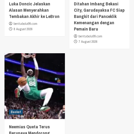
Luka Doncic Jelaskan
Ditahan Imbang Bekasi
Alasan Menyerahkan
City, Garudayaksa FC Siap
Tembakan Akhir ke LeBron
Bangkit dari Panceklik
Kemenangan dengan
beritabola99.com
Pemain Baru
8 August 2026
beritabola99.com
7 August 2026
Basket
Neemias Queta Terus
Berupaya Mendorong