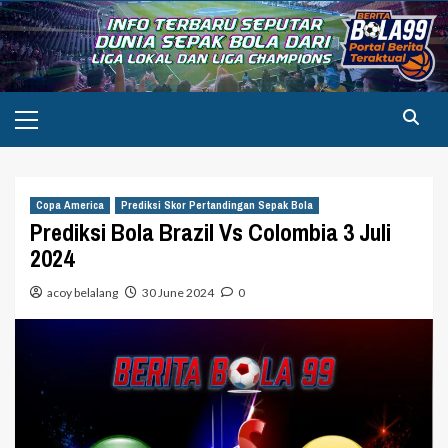
Skip
to
content
Primary
Menu
Copa America
Prediksi Skor Pertandingan Sepak Bola
Prediksi Bola Brazil Vs Colombia 3 Juli
2024
acoy belalang
30 June 2024
0