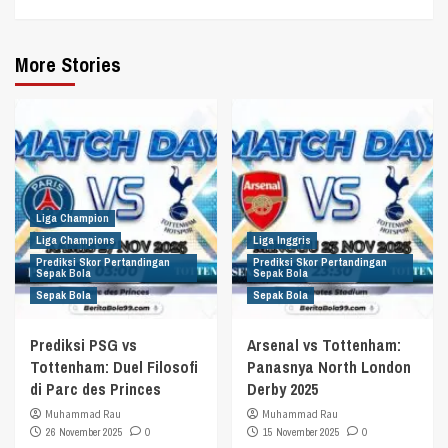
More Stories
Liga Champion
Liga Champions
Liga Inggris
Prediksi Skor Pertandingan
Prediksi Skor Pertandingan
Sepak Bola
Sepak Bola
Sepak Bola
Sepak Bola
Prediksi PSG vs
Arsenal vs Tottenham:
Tottenham: Duel Filosofi
Panasnya North London
di Parc des Princes
Derby 2025
Muhammad Rau
Muhammad Rau
26 November 2025
0
15 November 2025
0