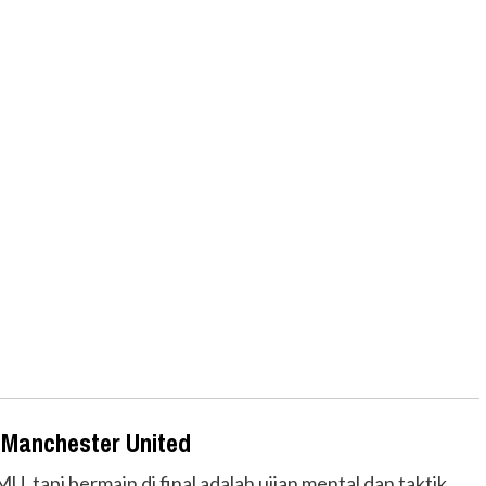
s Manchester United
, tapi bermain di final adalah ujian mental dan taktik