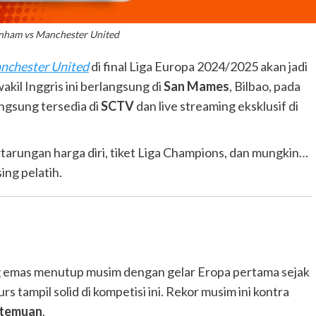
enham vs Manchester United
anchester United
di final Liga Europa 2024/2025 akan jadi
kil Inggris ini berlangsung di
San Mames
, Bilbao, pada
langsung tersedia di
SCTV
dan live streaming eksklusif di
ertarungan harga diri, tiket Liga Champions, dan mungkin…
ng pelatih.
 emas menutup musim dengan gelar Eropa pertama sejak
s tampil solid di kompetisi ini. Rekor musim ini kontra
rtemuan
.