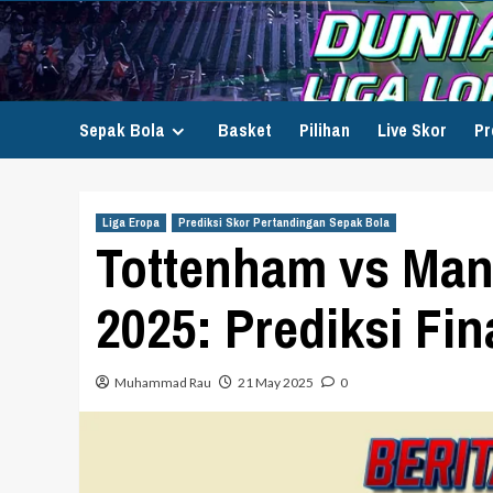
Skip
to
content
Sepak Bola
Basket
Pilihan
Live Skor
Pr
Liga Eropa
Prediksi Skor Pertandingan Sepak Bola
Tottenham vs Man
2025: Prediksi Fin
Muhammad Rau
21 May 2025
0