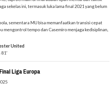
ga sekelas ini, termasuk luka lama final 2021 yang belum
bola, sementara MU bisa memanfaatkan transisi cepat
pu mengontrol tempo dan Casemiro menjaga kedisiplinan,
ester United
 81’
Final Liga Europa
2025