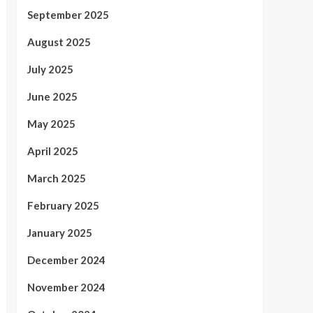
September 2025
August 2025
July 2025
June 2025
May 2025
April 2025
March 2025
February 2025
January 2025
December 2024
November 2024