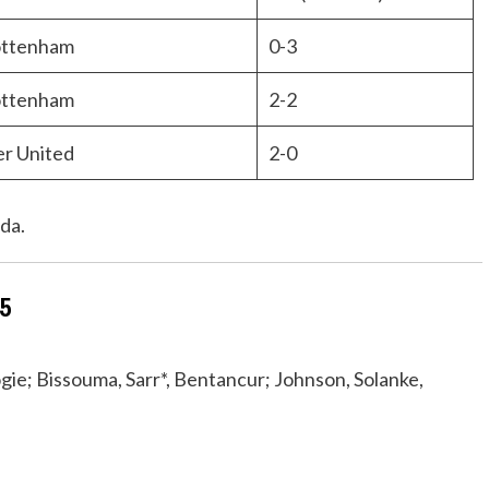
ottenham
0-3
ottenham
2-2
r United
2-0
eda.
25
gie; Bissouma, Sarr*, Bentancur; Johnson, Solanke,