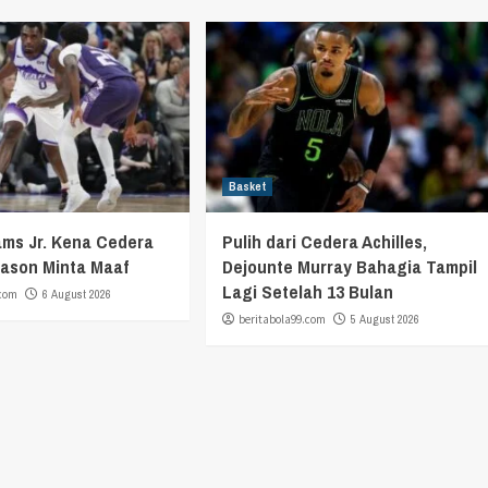
Basket
iams Jr. Kena Cedera
Pulih dari Cedera Achilles,
Eason Minta Maaf
Dejounte Murray Bahagia Tampil
Lagi Setelah 13 Bulan
.com
6 August 2026
beritabola99.com
5 August 2026