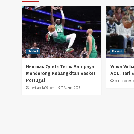
Basket
Basket
Neemias Queta Terus Berupaya
Vince Will
Mendorong Kebangkitan Basket
ACL, Tari 
Portugal
beritabola99
beritabola99.com
7 August 2026