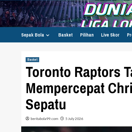
Skip
to
content
Sepak Bola
Basket
Pilihan
Live Skor
Pr
Basket
Toronto Raptors 
Mempercepat Chri
Sepatu
beritabola99.com
5 July 2026