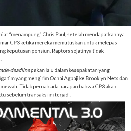
rniat “menampung” Chris Paul, setelah mendapatkannya
ggemar CP3 ketika mereka memutuskan untuk melepas
ng keputusan pensiun. Raptors sejatinya tidak
.
rade-deadline
pekan lalu dalam kesepakatan yang
tiga tim yang mengirim Ochai Agbaji ke Brooklyn Nets dan
k mewah. Tidak pernah ada harapan bahwa CP3 akan
u sebelum transaksi ini terjadi.