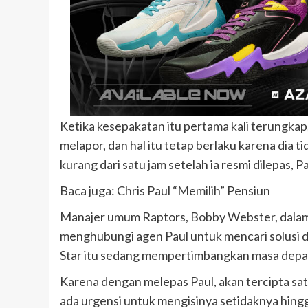
Ketika kesepakatan itu pertama kali terungkap
melapor, dan hal itu tetap berlaku karena dia
kurang dari satu jam setelah ia resmi dilepas,
Baca juga: Chris Paul “Memilih” Pensiun
Manajer umum Raptors, Bobby Webster, dala
menghubungi agen Paul untuk mencari solusi dam
Star itu sedang mempertimbangkan masa depa
Karena dengan melepas Paul, akan tercipta sa
ada urgensi untuk mengisinya setidaknya hingga