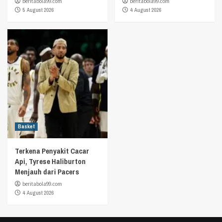
beritabola99.com
beritabola99.com
5 August 2026
4 August 2026
Basket
Terkena Penyakit Cacar
Api, Tyrese Haliburton
Menjauh dari Pacers
beritabola99.com
4 August 2026