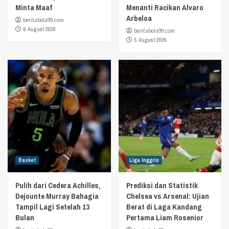
Minta Maaf
Menanti Racikan Alvaro
Arbeloa
beritabola99.com
6 August 2026
beritabola99.com
5 August 2026
Basket
Liga Inggris
Pulih dari Cedera Achilles,
Prediksi dan Statistik
Dejounte Murray Bahagia
Chelsea vs Arsenal: Ujian
Tampil Lagi Setelah 13
Berat di Laga Kandang
Bulan
Pertama Liam Rosenior