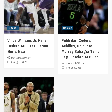
Basket
Basket
Vince Williams Jr. Kena
Pulih dari Cedera
Cedera ACL, Tari Eason
Achilles, Dejounte
Minta Maaf
Murray Bahagia Tampil
Lagi Setelah 13 Bulan
beritabola99.com
6 August 2026
beritabola99.com
5 August 2026