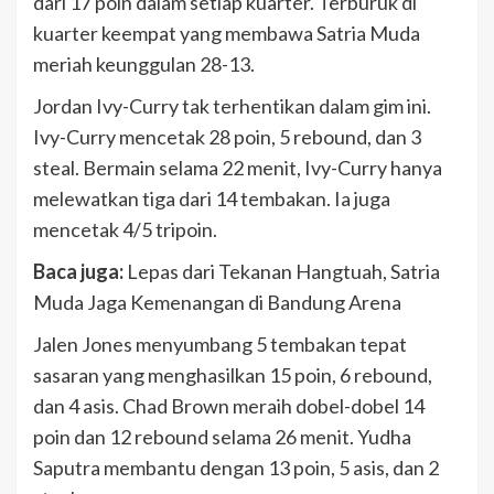
dari 17 poin dalam setiap kuarter. Terburuk di
kuarter keempat yang membawa Satria Muda
meriah keunggulan 28-13.
Jordan Ivy-Curry tak terhentikan dalam gim ini.
Ivy-Curry mencetak 28 poin, 5 rebound, dan 3
steal. Bermain selama 22 menit, Ivy-Curry hanya
melewatkan tiga dari 14 tembakan. Ia juga
mencetak 4/5 tripoin.
Baca juga:
Lepas dari Tekanan Hangtuah, Satria
Muda Jaga Kemenangan di Bandung Arena
Jalen Jones menyumbang 5 tembakan tepat
sasaran yang menghasilkan 15 poin, 6 rebound,
dan 4 asis. Chad Brown meraih dobel-dobel 14
poin dan 12 rebound selama 26 menit. Yudha
Saputra membantu dengan 13 poin, 5 asis, dan 2