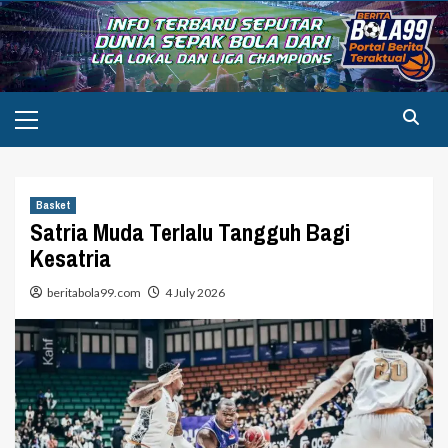
Skip
to
content
Primary
Menu
Basket
Satria Muda Terlalu Tangguh Bagi
Kesatria
beritabola99.com
4 July 2026