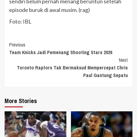
sendiri belum pernah menang beruntun setelah
episode buruk di awal musim. (rag)
Foto: IBL
Continue
Previous
Team Knicks Jadi Pemenang Shooting Stars 2026
Reading
Next
Toronto Raptors Tak Bermaksud Mempercepat Chris
Paul Gantung Sepatu
More Stories