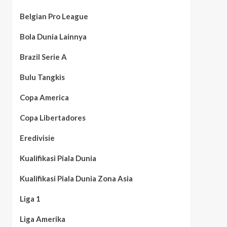
Belgian Pro League
Bola Dunia Lainnya
Brazil Serie A
Bulu Tangkis
Copa America
Copa Libertadores
Eredivisie
Kualifikasi Piala Dunia
Kualifikasi Piala Dunia Zona Asia
Liga 1
Liga Amerika