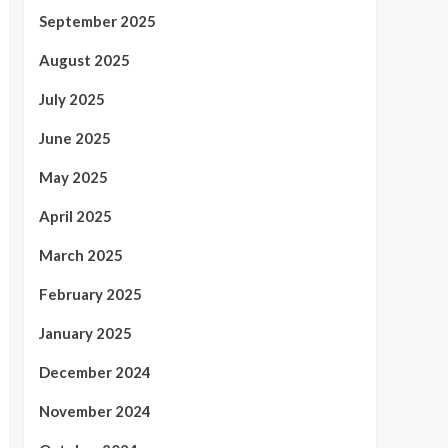
September 2025
August 2025
July 2025
June 2025
May 2025
April 2025
March 2025
February 2025
January 2025
December 2024
November 2024