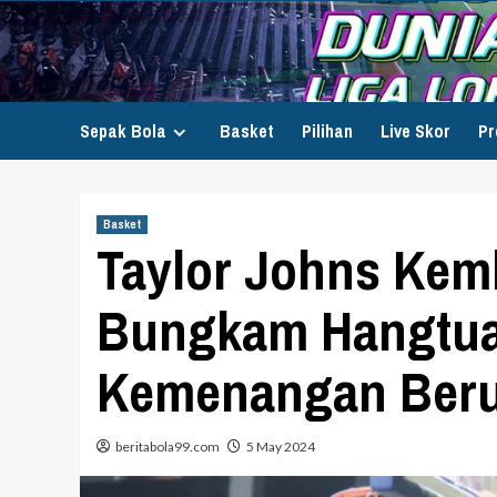
Skip
to
content
Sepak Bola
Basket
Pilihan
Live Skor
Pr
Basket
Taylor Johns Kemb
Bungkam Hangtua
Kemenangan Ber
beritabola99.com
5 May 2024