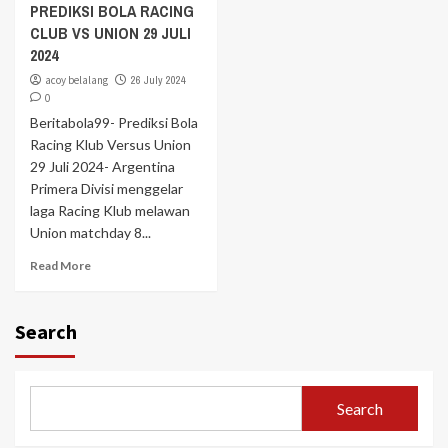
PREDIKSI BOLA RACING
CLUB VS UNION 29 JULI
2024
acoy belalang
26 July 2024
0
Beritabola99- Prediksi Bola
Racing Klub Versus Union
29 Juli 2024- Argentina
Primera Divisi menggelar
laga Racing Klub melawan
Union matchday 8...
Read More
Search
Search