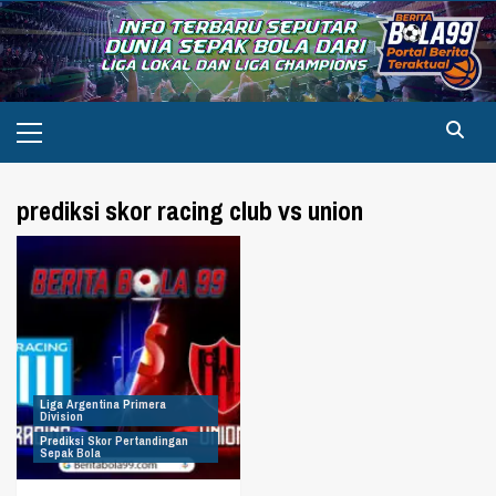
Skip
to
content
Primary
Menu
prediksi skor racing club vs union
Liga Argentina Primera
Division
Prediksi Skor Pertandingan
Sepak Bola