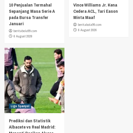
10 Penjualan Termahal
Vince Williams Jr. Kena
Sepanjang Masa Serie A
Cedera ACL, Tari Eason
pada Bursa Transfer
Minta Maaf
Januari
beritabola99.com
6 August 2026
beritabola99.com
6 August 2026
Liga Spanyol
Prediksi dan Statistik
Albacete vs Real Madrid: