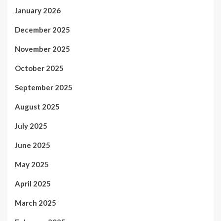
January 2026
December 2025
November 2025
October 2025
September 2025
August 2025
July 2025
June 2025
May 2025
April 2025
March 2025