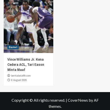
Basket
Vince Williams Jr. Kena
Cedera ACL, Tari Eason
Minta Maaf
beritabola99.com
6 August 2026
Copyright © All rights reserved.
|
CoverNews
by AF
themes.