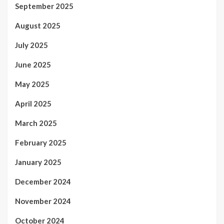
September 2025
August 2025
July 2025
June 2025
May 2025
April 2025
March 2025
February 2025
January 2025
December 2024
November 2024
October 2024