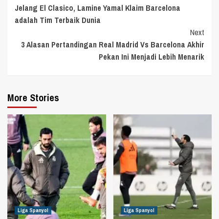
Jelang El Clasico, Lamine Yamal Klaim Barcelona
Reading
adalah Tim Terbaik Dunia
Next
3 Alasan Pertandingan Real Madrid Vs Barcelona Akhir
Pekan Ini Menjadi Lebih Menarik
More Stories
Liga Spanyol
Liga Spanyol