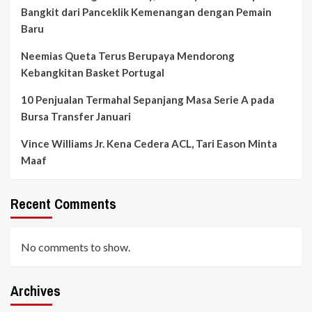
Bangkit dari Panceklik Kemenangan dengan Pemain
Baru
Neemias Queta Terus Berupaya Mendorong
Kebangkitan Basket Portugal
10 Penjualan Termahal Sepanjang Masa Serie A pada
Bursa Transfer Januari
Vince Williams Jr. Kena Cedera ACL, Tari Eason Minta
Maaf
Recent Comments
No comments to show.
Archives