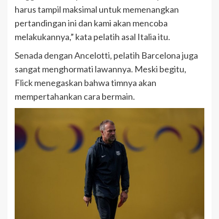
harus tampil maksimal untuk memenangkan
pertandingan ini dan kami akan mencoba
melakukannya,” kata pelatih asal Italia itu.
Senada dengan Ancelotti, pelatih Barcelona juga
sangat menghormati lawannya. Meski begitu,
Flick menegaskan bahwa timnya akan
mempertahankan cara bermain.