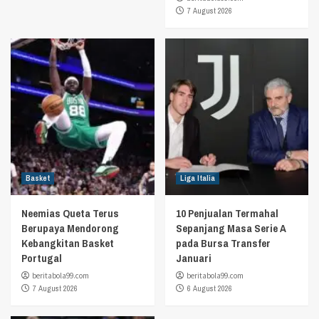
7 August 2026
Basket
Liga Italia
Neemias Queta Terus
10 Penjualan Termahal
Berupaya Mendorong
Sepanjang Masa Serie A
Kebangkitan Basket
pada Bursa Transfer
Portugal
Januari
beritabola99.com
beritabola99.com
7 August 2026
6 August 2026