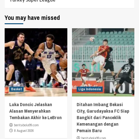
You may have missed
Basket
Liga Indonesia
Luka Doncic Jelaskan
Ditahan Imbang Bekasi
Alasan Menyerahkan
City, Garudayaksa FC Siap
Tembakan Akhir ke LeBron
Bangkit dari Panceklik
Kemenangan dengan
beritabola99.com
Pemain Baru
8 August 2026
beritabola99.com