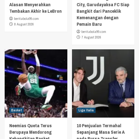
Alasan Menyerahkan
City, Garudayaksa FC Siap
Tembakan Akhir ke LeBron
Bangkit dari Panceklik
Kemenangan dengan
beritabola99.com
Pemain Baru
8 August 2026
beritabola99.com
7 August 2026
Basket
Liga Italia
Neemias Queta Terus
10 Penjualan Termahal
Berupaya Mendorong
Sepanjang Masa Serie A
Kebangkitan Basket
pada Bursa Transfer