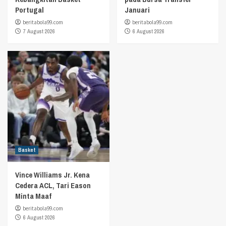
Portugal
Januari
beritabola99.com
beritabola99.com
7 August 2026
6 August 2026
Basket
Vince Williams Jr. Kena
Cedera ACL, Tari Eason
Minta Maaf
beritabola99.com
6 August 2026