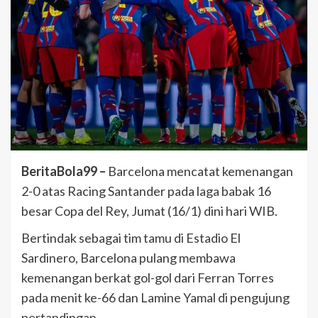
BeritaBola99 –
Barcelona mencatat kemenangan
2-0 atas Racing Santander pada laga babak 16
besar Copa del Rey, Jumat (16/1) dini hari WIB.
Bertindak sebagai tim tamu di Estadio El
Sardinero, Barcelona pulang membawa
kemenangan berkat gol-gol dari Ferran Torres
pada menit ke-66 dan Lamine Yamal di pengujung
pertandingan.