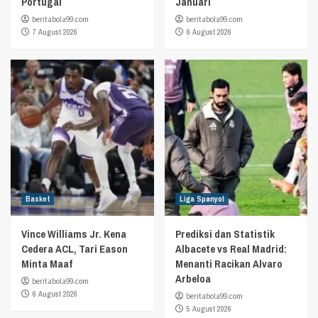
Portugal
Januari
beritabola99.com
beritabola99.com
7 August 2026
6 August 2026
Basket
Liga Spanyol
Vince Williams Jr. Kena
Prediksi dan Statistik
Cedera ACL, Tari Eason
Albacete vs Real Madrid:
Minta Maaf
Menanti Racikan Alvaro
Arbeloa
beritabola99.com
6 August 2026
beritabola99.com
5 August 2026