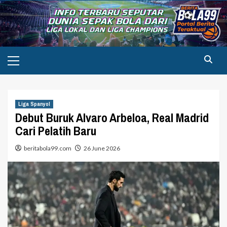
Skip
to
content
Primary
Menu
Liga Spanyol
Debut Buruk Alvaro Arbeloa, Real Madrid
Cari Pelatih Baru
beritabola99.com
26 June 2026