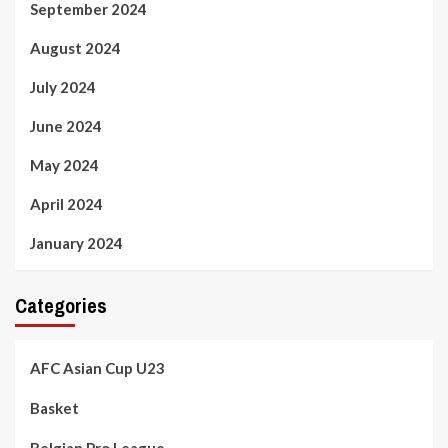
September 2024
August 2024
July 2024
June 2024
May 2024
April 2024
January 2024
Categories
AFC Asian Cup U23
Basket
Belgian Pro League