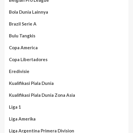
Bola Dunia Lainnya
Brazil Serie A
Bulu Tangkis
Copa America
Copa Libertadores
Eredivisie
Kualifikasi Piala Dunia
Kualifikasi Piala Dunia Zona Asia
Liga 1
Liga Amerika
Liga Argentina Primera Division