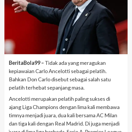
BeritaBola99 –
Tidak ada yang meragukan
kepiawaian Carlo Ancelotti sebagai pelatih.
Bahkan Don Carlo disebut sebagai salah satu
pelatih terhebat sepanjang masa.
Ancelotti merupakan pelatih paling sukses di
ajang Liga Champions dengan lima kali membawa
timnya menjadi juara, dua kali bersama AC Milan
dan tiga kali dengan Real Madrid. Di juga menjadi
juara di lima liga berbeda, Serie A, Premier League,