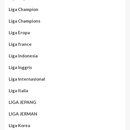
Liga Champion
Liga Champions
Liga Eropa
Liga france
Liga Indonesia
Liga Inggris
Liga Internasional
Liga Italia
LIGA JEPANG
LIGA JERMAN
Liga Korea