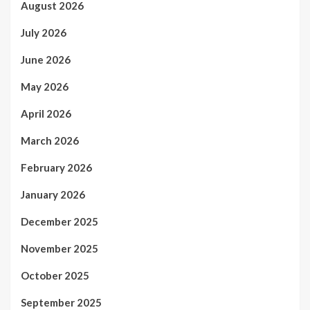
August 2026
July 2026
June 2026
May 2026
April 2026
March 2026
February 2026
January 2026
December 2025
November 2025
October 2025
September 2025