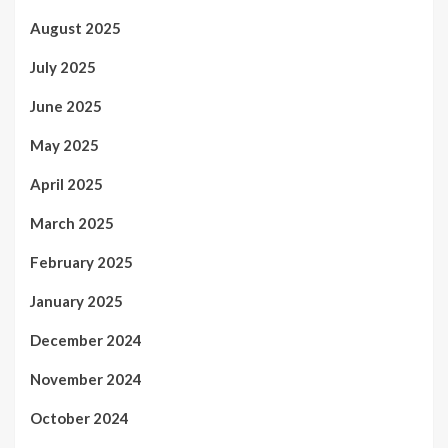
August 2025
July 2025
June 2025
May 2025
April 2025
March 2025
February 2025
January 2025
December 2024
November 2024
October 2024