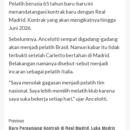
Pelatih berusia 65 tahun baru-baru ini
menandatangani kontrak baru dengan Real
Madrid. Kontrak yang akan mengikatnya hingga
Juni 2026.
Sebelumnya, Ancelotti sempat digadang-gadang
akan menjadi pelatih Brasil. Namun kabar itu tidak
terbukti setelah Carletto bertahan di Madrid.
Belakangan namanya disebut-sebut menjadi
incaran sebagai pelatih Italia.
“Saya menolak gagasan menjadi pelatih tim
nasional. Saya lebih memilih melatih klub karena
saya suka bekerja setiap hari,” ujar Ancelotti.
Continue
Previous
Baru Perpanjang Kontrak di Real Madrid, Luka Modric