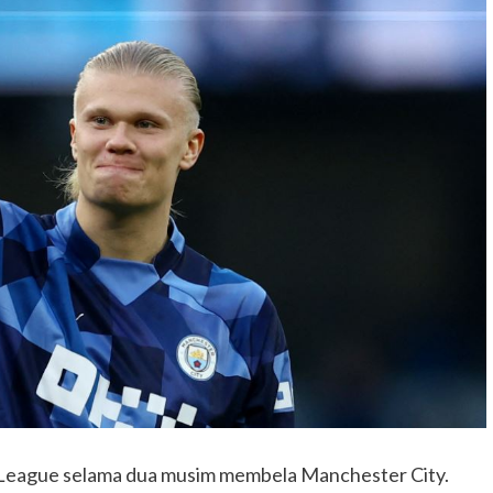
r League selama dua musim membela Manchester City.