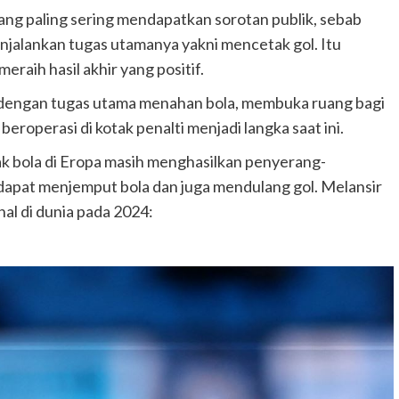
ng paling sering mendapatkan sorotan publik, sebab
njalankan tugas utamanya yakni mencetak gol. Itu
eraih hasil akhir yang positif.
 9 dengan tugas utama menahan bola, membuka ruang bagi
eroperasi di kotak penalti menjadi langka saat ini.
pak bola di Eropa masih menghasilkan penyerang-
apat menjemput bola dan juga mendulang gol. Melansir
ahal di dunia pada 2024: