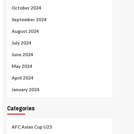
October 2024
September 2024
August 2024
July 2024
June 2024
May 2024
April 2024
January 2024
Categories
AFC Asian Cup U23