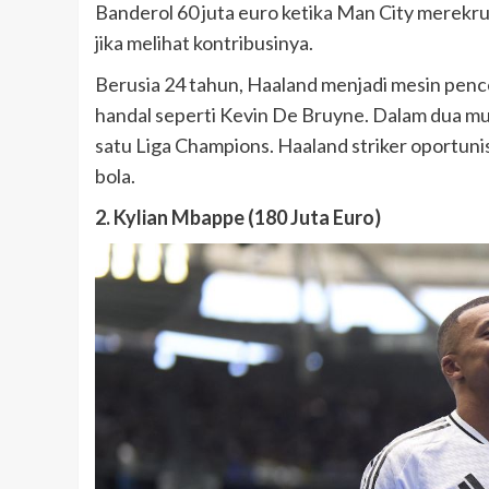
Banderol 60 juta euro ketika Man City merekr
jika melihat kontribusinya.
Berusia 24 tahun, Haaland menjadi mesin pence
handal seperti Kevin De Bruyne. Dalam dua mu
satu Liga Champions. Haaland striker oportuni
bola.
2. Kylian Mbappe (180 Juta Euro)