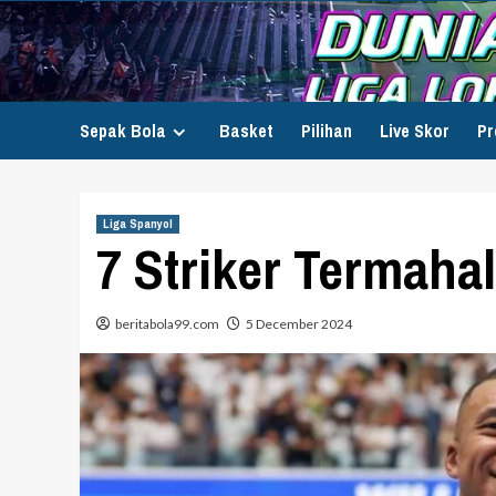
Skip
to
content
Sepak Bola
Basket
Pilihan
Live Skor
Pr
Liga Spanyol
7 Striker Termaha
beritabola99.com
5 December 2024