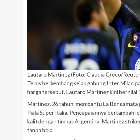
Lautaro Martinez (Foto: Claudia Greco/Reuter
Terus berkembang sejak gabung Inter Milan pad
harga tersebut, Lautaro Martinez kini bernilai
Martinez, 26 tahun, membantu La Beneamata ju
Piala Super Italia. Pencapaiannya bertambah l
kali) dengan timnas Argentina. Martinez strik
tanpa bola.