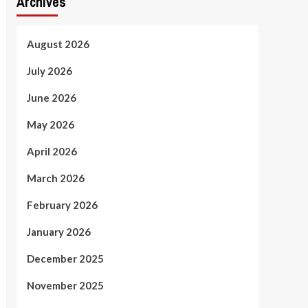
Archives
August 2026
July 2026
June 2026
May 2026
April 2026
March 2026
February 2026
January 2026
December 2025
November 2025