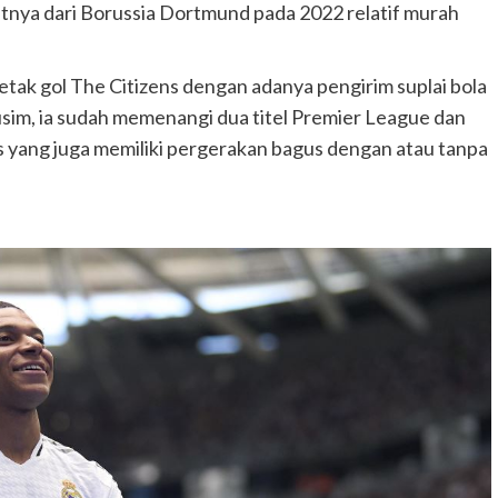
utnya dari Borussia Dortmund pada 2022 relatif murah
tak gol The Citizens dengan adanya pengirim suplai bola
sim, ia sudah memenangi dua titel Premier League dan
s yang juga memiliki pergerakan bagus dengan atau tanpa