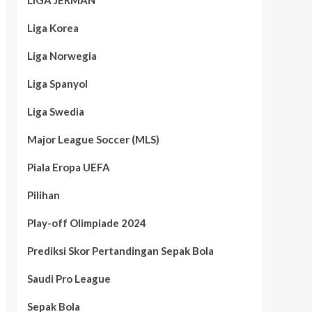
LIGA JERMAN
Liga Korea
Liga Norwegia
Liga Spanyol
Liga Swedia
Major League Soccer (MLS)
Piala Eropa UEFA
Pilihan
Play-off Olimpiade 2024
Prediksi Skor Pertandingan Sepak Bola
Saudi Pro League
Sepak Bola