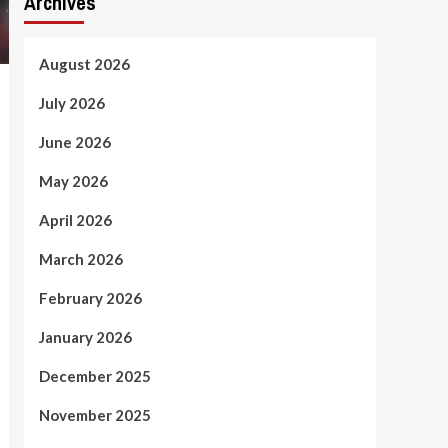
Archives
August 2026
July 2026
June 2026
May 2026
April 2026
March 2026
February 2026
January 2026
December 2025
November 2025