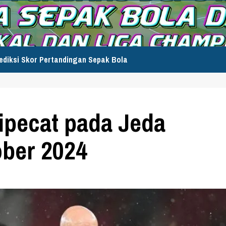
ediksi Skor Pertandingan Sepak Bola
ipecat pada Jeda
ober 2024