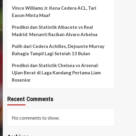
Vince Williams Jr. Kena Cedera ACL, Tari
Eason Minta Maaf
Prediksi dan Statistik Albacete vs Real
Madrid: Menanti Racikan Alvaro Arbeloa
Pulih dari Cedera Achilles, Dejounte Murray
Bahagia Tampil Lagi Setelah 13 Bulan
Prediksi dan Statistik Chelsea vs Arsenal:
Ujian Berat di Laga Kandang Pertama Liam
Rosenior
Recent Comments
No comments to show.