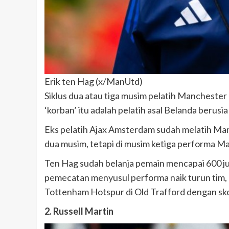
Erik ten Hag (x/ManUtd)
Siklus dua atau tiga musim pelatih Manchester U
‘korban’ itu adalah pelatih asal Belanda berusia
Eks pelatih Ajax Amsterdam sudah melatih Ma
dua musim, tetapi di musim ketiga performa 
Ten Hag sudah belanja pemain mencapai 600 jut
pemecatan menyusul performa naik turun tim, 
Tottenham Hotspur di Old Trafford dengan sko
2. Russell Martin