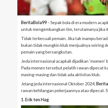
BeritaBola99
– Sepak bola di era modern acapk
untuk mengembangkan tim, terutamanya jika itu
Tidak terkecuali pemain. Jika tak mampu bera
bukan tidak mungkin klub menjualnya seiring de
pemain yang bersangkutan.
Jeda internasional acapkali dijadikan ‘momen’ 
Pada momen tersebut pelatih rawan dipecat kar
masing-masing dan tidak ada aktivitas klub.
Jelang jeda internasional Oktober 2024,
Berit
rawan kehilangan pekerjaannya atau dipecat. S
1. Erik ten Hag