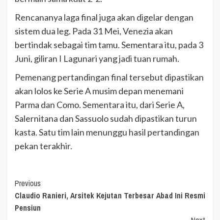
Rencananya laga final juga akan digelar dengan
sistem dua leg. Pada 31 Mei, Venezia akan
bertindak sebagai tim tamu. Sementara itu, pada 3
Juni, giliran I Lagunari yang jadi tuan rumah.
Pemenang pertandingan final tersebut dipastikan
akan lolos ke Serie A musim depan menemani
Parma dan Como. Sementara itu, dari Serie A,
Salernitana dan Sassuolo sudah dipastikan turun
kasta. Satu tim lain menunggu hasil pertandingan
pekan terakhir.
Continue
Previous
Claudio Ranieri, Arsitek Kejutan Terbesar Abad Ini Resmi
Reading
Pensiun
Next