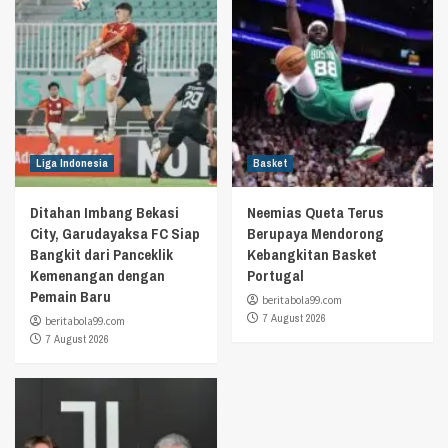
Liga Indonesia
Basket
Ditahan Imbang Bekasi
Neemias Queta Terus
City, Garudayaksa FC Siap
Berupaya Mendorong
Bangkit dari Panceklik
Kebangkitan Basket
Kemenangan dengan
Portugal
Pemain Baru
beritabola99.com
7 August 2026
beritabola99.com
7 August 2026