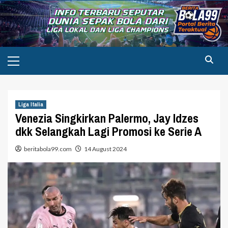
Skip
to
content
Primary
Menu
Liga Italia
Venezia Singkirkan Palermo, Jay Idzes
dkk Selangkah Lagi Promosi ke Serie A
beritabola99.com
14 August 2024