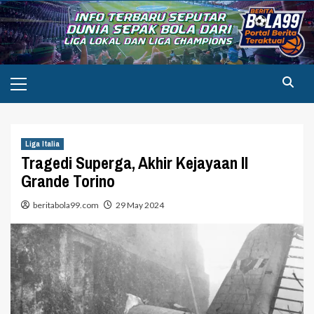
Skip
to
content
Primary
Menu
Liga Italia
Tragedi Superga, Akhir Kejayaan Il
Grande Torino
beritabola99.com
29 May 2024