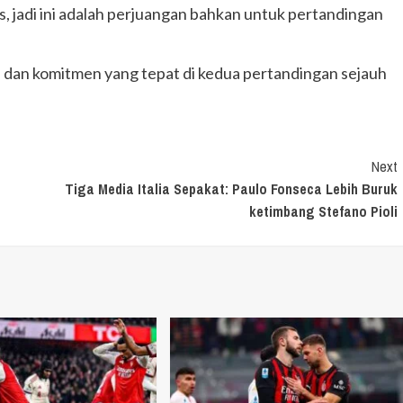
s, jadi ini adalah perjuangan bahkan untuk pertandingan
si dan komitmen yang tepat di kedua pertandingan sejauh
Next
Tiga Media Italia Sepakat: Paulo Fonseca Lebih Buruk
ketimbang Stefano Pioli