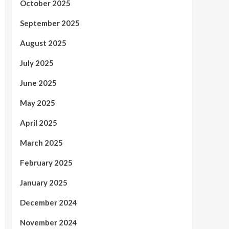
October 2025
September 2025
August 2025
July 2025
June 2025
May 2025
April 2025
March 2025
February 2025
January 2025
December 2024
November 2024