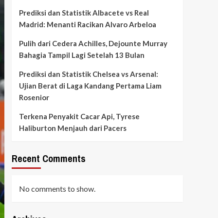
Prediksi dan Statistik Albacete vs Real
Madrid: Menanti Racikan Alvaro Arbeloa
Pulih dari Cedera Achilles, Dejounte Murray
Bahagia Tampil Lagi Setelah 13 Bulan
Prediksi dan Statistik Chelsea vs Arsenal:
Ujian Berat di Laga Kandang Pertama Liam
Rosenior
Terkena Penyakit Cacar Api, Tyrese
Haliburton Menjauh dari Pacers
Recent Comments
No comments to show.