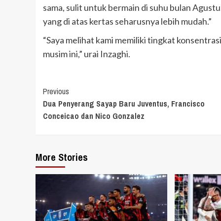
sama, sulit untuk bermain di suhu bulan Agustu
yang di atas kertas seharusnya lebih mudah.”
“Saya melihat kami memiliki tingkat konsentra
musim ini,” urai Inzaghi.
Continue
Previous
Dua Penyerang Sayap Baru Juventus, Francisco
Reading
Conceicao dan Nico Gonzalez
More Stories