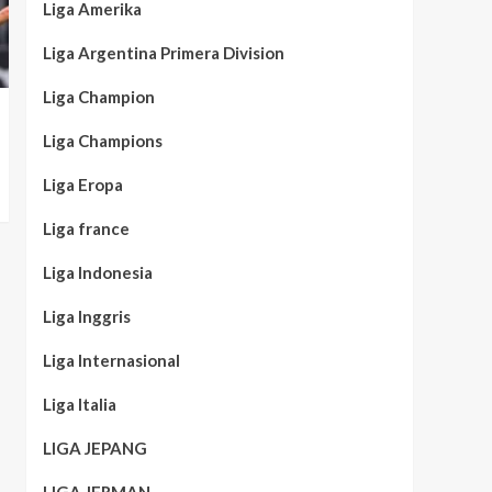
Liga Amerika
Liga Argentina Primera Division
Liga Champion
Liga Champions
Liga Eropa
Liga france
Liga Indonesia
Liga Inggris
Liga Internasional
Liga Italia
LIGA JEPANG