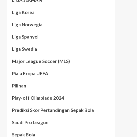
LIGA JERMAN
Liga Korea
Liga Norwegia
Liga Spanyol
Liga Swedia
Major League Soccer (MLS)
Piala Eropa UEFA
Pilihan
Play-off Olimpiade 2024
Prediksi Skor Pertandingan Sepak Bola
Saudi Pro League
Sepak Bola