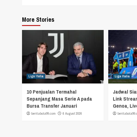
More Stories
Liga Italia
Liga Italia
10 Penjualan Termahal
Jadwal Si
Sepanjang Masa Serie A pada
Link Strea
Bursa Transfer Januari
Genoa, Liv
beritabola99.com
6 August 2026
beritabola99