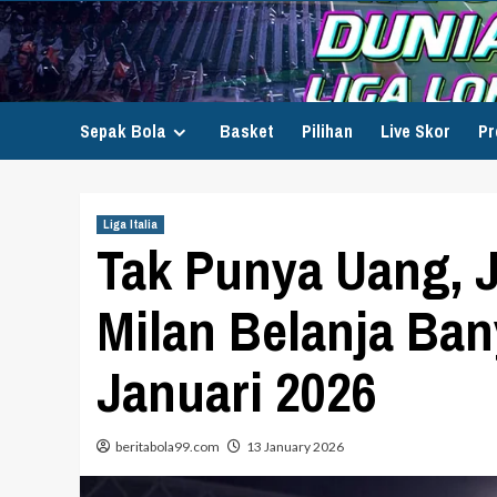
Skip
to
content
Sepak Bola
Basket
Pilihan
Live Skor
Pr
Liga Italia
Tak Punya Uang, 
Milan Belanja Ba
Januari 2026
beritabola99.com
13 January 2026