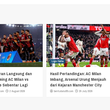
Liga Italia
aran Langsung dan
Hasil Pertandingan: AC Milan
ming AC Milan vs
Imbang, Arsenal Urung Menjauh
e Sebentar Lagi
dari Kejaran Manchester City
.com
2 August 2026
beritabola99.com
29 July 2026