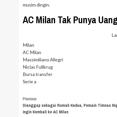
musim dingin.
AC Milan Tak Punya Uan
La
Milan
AC Milan
Massimiliano Allegri
Niclas Fullkrug
Bursa transfer
Serie a
Continue
Previous
Dianggap sebagai Rumah Kedua, Pemain Timnas Ni
Reading
Ingin Kembali ke AC Milan