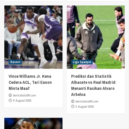
Basket
Liga Spanyol
Vince Williams Jr. Kena
Prediksi dan Statistik
Cedera ACL, Tari Eason
Albacete vs Real Madrid:
Minta Maaf
Menanti Racikan Alvaro
Arbeloa
beritabola99.com
6 August 2026
beritabola99.com
5 August 2026