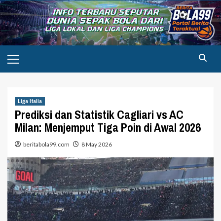
Skip
to
content
Primary
Menu
Liga Italia
Prediksi dan Statistik Cagliari vs AC
Milan: Menjemput Tiga Poin di Awal 2026
beritabola99.com
8 May 2026