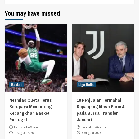
You may have missed
Basket
Liga Italia
Neemias Queta Terus
10 Penjualan Termahal
Berupaya Mendorong
Sepanjang Masa Serie A
Kebangkitan Basket
pada Bursa Transfer
Portugal
Januari
beritabola99.com
beritabola99.com
7 August 2026
6 August 2026