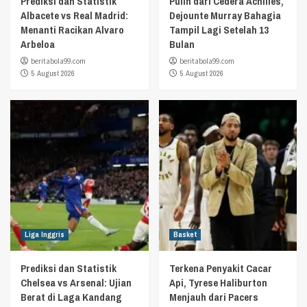
Prediksi dan Statistik
Pulih dari Cedera Achilles,
Albacete vs Real Madrid:
Dejounte Murray Bahagia
Menanti Racikan Alvaro
Tampil Lagi Setelah 13
Arbeloa
Bulan
beritabola99.com
beritabola99.com
5 August 2026
5 August 2026
Liga Inggris
Basket
Prediksi dan Statistik
Terkena Penyakit Cacar
Chelsea vs Arsenal: Ujian
Api, Tyrese Haliburton
Berat di Laga Kandang
Menjauh dari Pacers