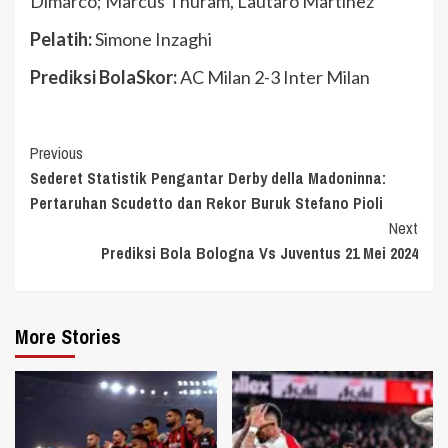
Dimarco; Marcus Thuram, Lautaro Martinez
Pelatih:
Simone Inzaghi
Prediksi BolaSkor:
AC Milan 2-3 Inter Milan
Continue
Previous
Sederet Statistik Pengantar Derby della Madoninna:
Reading
Pertaruhan Scudetto dan Rekor Buruk Stefano Pioli
Next
Prediksi Bola Bologna Vs Juventus 21 Mei 2024
More Stories