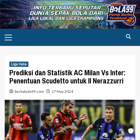
Skip
to
content
Primary
Menu
Liga Italia
Prediksi dan Statistik AC Milan Vs Inter:
Penentuan Scudetto untuk Il Nerazzurri
beritabola99.com
17 May 2024