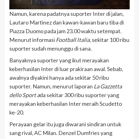
Namun, karena padatnya suporter Inter di jalan,
Lautaro Martinez dan kawan-kawan baru tiba di
Piazza Duomo pada jam 23.00 waktu setempat.
Menurut informasi
Football Italia
, sekitar 100 ribu
suporter sudah menunggu di sana.
Banyaknya suporter yang ikut merayakan
keberhasilan Inter di luar prakiraan awal. Sebab,
awalnya diyakini hanya ada sekitar 50 ribu
suporter. Namun, menurut laporan
La Gazzetta
dello Sport a
da sekitar 300 ribu suporter yang
merayakan keberhasilan Inter meraih Scudetto
ke-20.
Perayaan gelar itu juga diwarani sindiran untuk
sang rival, AC Milan. Denzel Dumfries yang