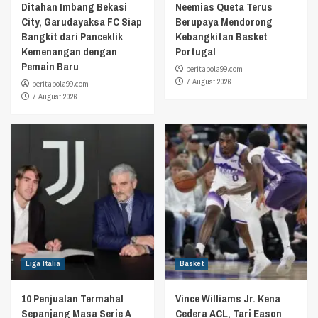
Ditahan Imbang Bekasi
Neemias Queta Terus
City, Garudayaksa FC Siap
Berupaya Mendorong
Bangkit dari Panceklik
Kebangkitan Basket
Kemenangan dengan
Portugal
Pemain Baru
beritabola99.com
7 August 2026
beritabola99.com
7 August 2026
Liga Italia
Basket
10 Penjualan Termahal
Vince Williams Jr. Kena
Sepanjang Masa Serie A
Cedera ACL, Tari Eason