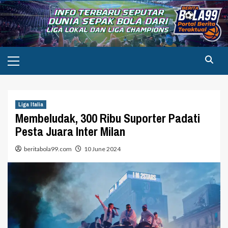
Skip
to
content
Primary
Menu
Liga Italia
Membeludak, 300 Ribu Suporter Padati
Pesta Juara Inter Milan
beritabola99.com
10 June 2024