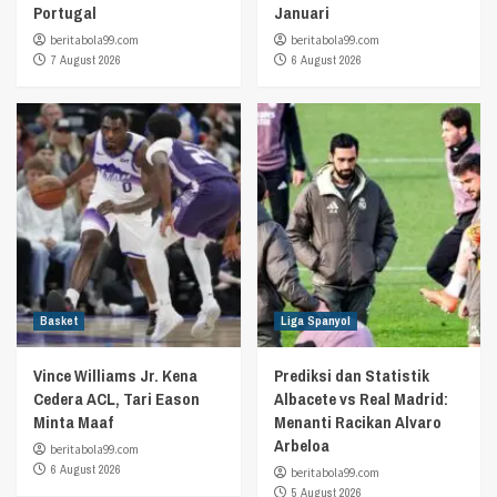
Portugal
Januari
beritabola99.com
beritabola99.com
7 August 2026
6 August 2026
Basket
Liga Spanyol
Vince Williams Jr. Kena
Prediksi dan Statistik
Cedera ACL, Tari Eason
Albacete vs Real Madrid:
Minta Maaf
Menanti Racikan Alvaro
Arbeloa
beritabola99.com
6 August 2026
beritabola99.com
5 August 2026