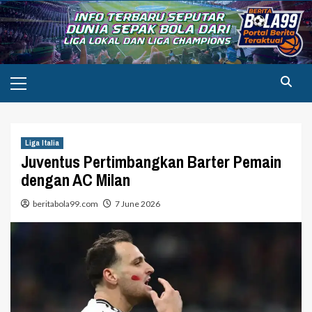
Skip
to
content
Primary
Menu
Liga Italia
Juventus Pertimbangkan Barter Pemain
dengan AC Milan
beritabola99.com
7 June 2026