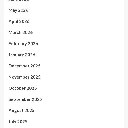
May 2026
April 2026
March 2026
February 2026
January 2026
December 2025
November 2025
October 2025
September 2025
August 2025
July 2025