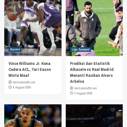
Basket
Liga Spanyol
Vince Williams Jr. Kena
Prediksi dan Statistik
Cedera ACL, Tari Eason
Albacete vs Real Madrid:
Minta Maaf
Menanti Racikan Alvaro
Arbeloa
beritabola99.com
6 August 2026
beritabola99.com
5 August 2026