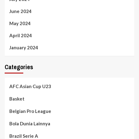
June 2024
May 2024
April 2024
January 2024
Categories
AFC Asian Cup U23
Basket
Belgian Pro League
Bola Dunia Lainnya
Brazil Serie A