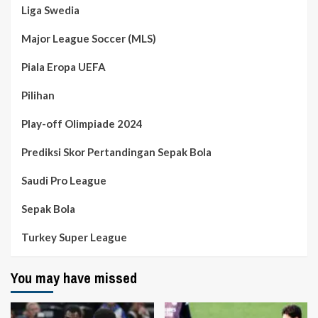
Liga Swedia
Major League Soccer (MLS)
Piala Eropa UEFA
Pilihan
Play-off Olimpiade 2024
Prediksi Skor Pertandingan Sepak Bola
Saudi Pro League
Sepak Bola
Turkey Super League
You may have missed