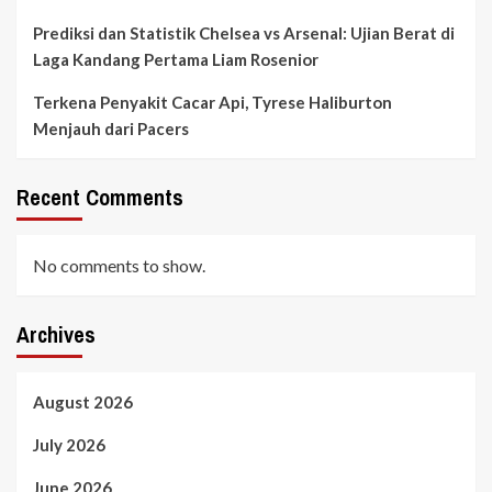
Prediksi dan Statistik Chelsea vs Arsenal: Ujian Berat di
Laga Kandang Pertama Liam Rosenior
Terkena Penyakit Cacar Api, Tyrese Haliburton
Menjauh dari Pacers
Recent Comments
No comments to show.
Archives
August 2026
July 2026
June 2026