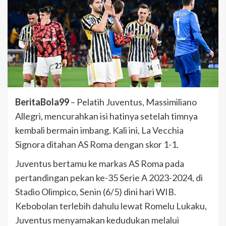
BeritaBola99
– Pelatih Juventus, Massimiliano
Allegri, mencurahkan isi hatinya setelah timnya
kembali bermain imbang. Kali ini, La Vecchia
Signora ditahan AS Roma dengan skor 1-1.
Juventus bertamu ke markas AS Roma pada
pertandingan pekan ke-35 Serie A 2023-2024, di
Stadio Olimpico, Senin (6/5) dini hari WIB.
Kebobolan terlebih dahulu lewat Romelu Lukaku,
Juventus menyamakan kedudukan melalui