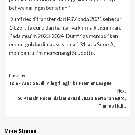
bahwa dia ingin bertahan.”
Dumfries ditransfer dari PSV pada 2021 sebesar
14,25 juta euro dan harganya kini naik signifikan.
Pada musim 2023-2024, Dumfries memberikan
empat gol dan lima assists dari 31 laga Serie A,
membantu tim memenangi Scudetto.
Continue
Previous
Tolak Arab Saudi, Allegri Ingin ke Premier League
Reading
Next
26 Pemain Resmi dalam Skuad Juara Bertahan Euro,
Timnas Italia
More Stories