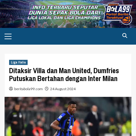
Skip
to
content
Primary
Menu
Liga Italia
Ditaksir Villa dan Man United, Dumfries
Putuskan Bertahan dengan Inter Milan
beritabola99.com
24 August 2024