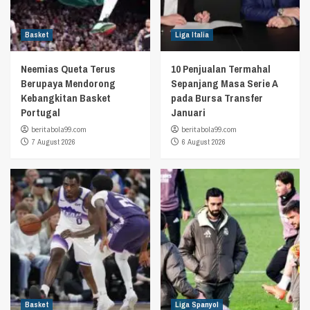
Basket
Liga Italia
Neemias Queta Terus
10 Penjualan Termahal
Berupaya Mendorong
Sepanjang Masa Serie A
Kebangkitan Basket
pada Bursa Transfer
Portugal
Januari
beritabola99.com
beritabola99.com
7 August 2026
6 August 2026
Basket
Liga Spanyol