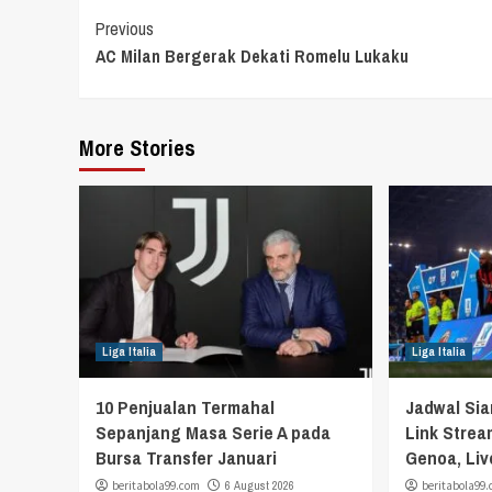
Continue
Previous
AC Milan Bergerak Dekati Romelu Lukaku
Reading
More Stories
Liga Italia
Liga Italia
10 Penjualan Termahal
Jadwal Si
Sepanjang Masa Serie A pada
Link Strea
Bursa Transfer Januari
Genoa, Liv
beritabola99.com
6 August 2026
beritabola99