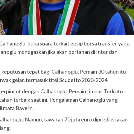
alhanoglu, buka suara terkait gosip bursa transfer yang
oglu menegaskan jika akan bertahan di Inter dan
h keputusan tepat bagi Calhanoglu. Pemain 30 tahun itu
ak gelar, termasuk titel Scudetto 2023-2024.
terpincut dengan Calhanoglu. Pemain timnas Turki itu
tahan terbaik saat ini. Pengalaman Calhanoglu yang
 di mata Bayern.
Calhanoglu. Namun, tawaran 70 juta euro diprediksi akan
dang.