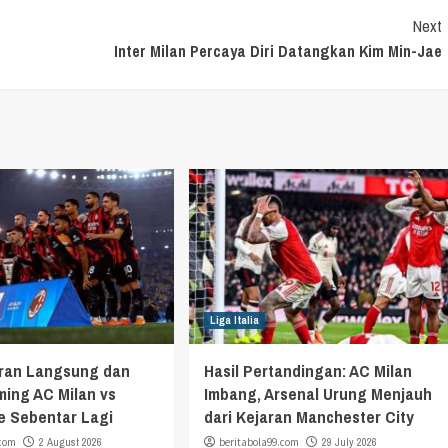
Next
Inter Milan Percaya Diri Datangkan Kim Min-Jae
Liga Italia
aran Langsung dan
Hasil Pertandingan: AC Milan
ming AC Milan vs
Imbang, Arsenal Urung Menjauh
e Sebentar Lagi
dari Kejaran Manchester City
.com
2 August 2026
beritabola99.com
29 July 2026