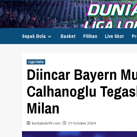
Skip
to
content
Sepak Bola
Basket
Pilihan
Live Skor
Pr
Liga Italia
Diincar Bayern M
Calhanoglu Tegask
Milan
beritabola99.com
17 October 2024