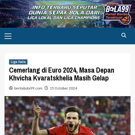
Skip
to
content
Primary
Menu
Liga Italia
Cemerlang di Euro 2024, Masa Depan
Khvicha Kvaratskhelia Masih Gelap
beritabola99.com
15 October 2024