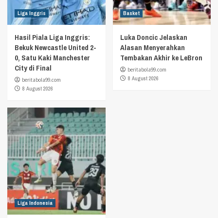
Liga Inggris
Basket
Hasil Piala Liga Inggris:
Luka Doncic Jelaskan
Bekuk Newcastle United 2-
Alasan Menyerahkan
0, Satu Kaki Manchester
Tembakan Akhir ke LeBron
City di Final
beritabola99.com
8 August 2026
beritabola99.com
8 August 2026
Liga Indonesia