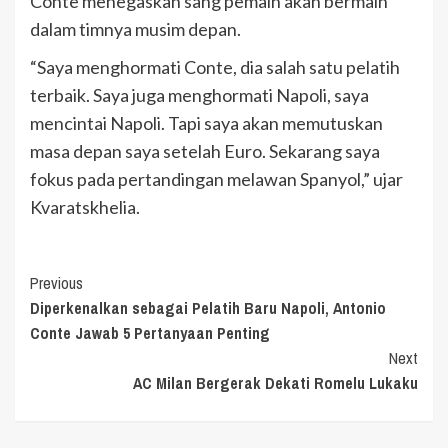
Conte menegaskan sang pemain akan bermain
dalam timnya musim depan.
“Saya menghormati Conte, dia salah satu pelatih
terbaik. Saya juga menghormati Napoli, saya
mencintai Napoli. Tapi saya akan memutuskan
masa depan saya setelah Euro. Sekarang saya
fokus pada pertandingan melawan Spanyol,” ujar
Kvaratskhelia.
Continue
Previous
Diperkenalkan sebagai Pelatih Baru Napoli, Antonio
Reading
Conte Jawab 5 Pertanyaan Penting
Next
AC Milan Bergerak Dekati Romelu Lukaku