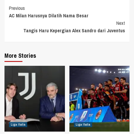
Continue
Previous
AC Milan Harusnya Dilatih Nama Besar
Reading
Next
Tangis Haru Kepergian Alex Sandro dari Juventus
More Stories
Liga Italia
Liga Italia