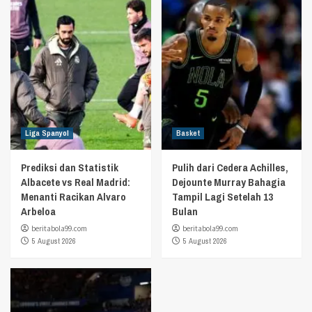
Liga Spanyol
Basket
Prediksi dan Statistik
Pulih dari Cedera Achilles,
Albacete vs Real Madrid:
Dejounte Murray Bahagia
Menanti Racikan Alvaro
Tampil Lagi Setelah 13
Arbeloa
Bulan
beritabola99.com
beritabola99.com
5 August 2026
5 August 2026