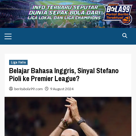
Skip
to
content
Primary
Menu
Liga Italia
Belajar Bahasa Inggris, Sinyal Stefano
Pioli ke Premier League?
beritabola99.com
9 August 2024