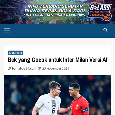
Skip
to
content
Primary
Menu
Liga Italia
Bek yang Cocok untuk Inter Milan Versi AI
beritabola99.com
25 November 2024