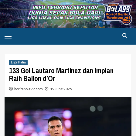
Skip
to
content
Primary
Menu
Liga Italia
133 Gol Lautaro Martinez dan Impian
Raih Ballon d’Or
beritabola99.com
19 June 2025