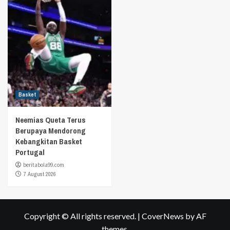
Basket
Neemias Queta Terus
Berupaya Mendorong
Kebangkitan Basket
Portugal
beritabola99.com
7 August 2026
Copyright © All rights reserved.
|
CoverNews
by AF
themes.