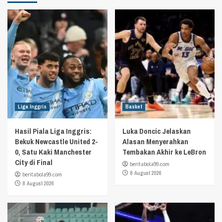
Liga Inggris
Basket
Hasil Piala Liga Inggris:
Luka Doncic Jelaskan
Bekuk Newcastle United 2-
Alasan Menyerahkan
0, Satu Kaki Manchester
Tembakan Akhir ke LeBron
City di Final
beritabola99.com
8 August 2026
beritabola99.com
8 August 2026