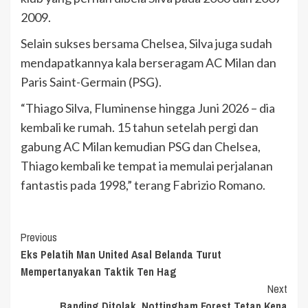
2009.
Selain sukses bersama Chelsea, Silva juga sudah
mendapatkannya kala berseragam AC Milan dan
Paris Saint-Germain (PSG).
“Thiago Silva, Fluminense hingga Juni 2026 – dia
kembali ke rumah. 15 tahun setelah pergi dan
gabung AC Milan kemudian PSG dan Chelsea,
Thiago kembali ke tempat ia memulai perjalanan
fantastis pada 1998,” terang Fabrizio Romano.
Continue
Previous
Eks Pelatih Man United Asal Belanda Turut
Reading
Mempertanyakan Taktik Ten Hag
Next
Banding Ditolak, Nottingham Forest Tetap Kena