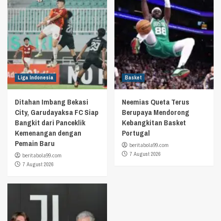
Liga Indonesia
Basket
Ditahan Imbang Bekasi
Neemias Queta Terus
City, Garudayaksa FC Siap
Berupaya Mendorong
Bangkit dari Panceklik
Kebangkitan Basket
Kemenangan dengan
Portugal
Pemain Baru
beritabola99.com
7 August 2026
beritabola99.com
7 August 2026