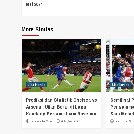
Mei 2024
More Stories
Liga Inggris
Liga Inggris
Prediksi dan Statistik Chelsea vs
Semifinal P
Arsenal: Ujian Berat di Laga
Pengalama
Kandang Pertama Liam Rosenior
Siap Melad
beritabola99.com
4 August 2026
beritabola99