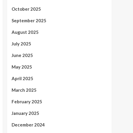
October 2025
September 2025
August 2025
July 2025
June 2025
May 2025
April 2025
March 2025
February 2025
January 2025
December 2024