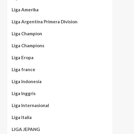
Liga Amerika
Liga Argentina Primera Division
Liga Champion
Liga Champions
Liga Eropa
Liga france
Liga Indonesia
Liga Inggris
Liga Internasional
Liga Italia
LIGA JEPANG