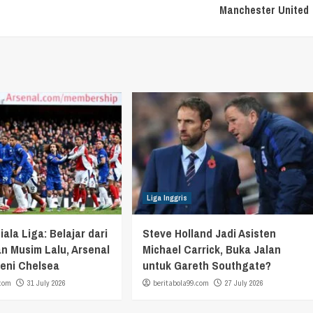
Manchester United
Liga Inggris
iala Liga: Belajar dari
Steve Holland Jadi Asisten
n Musim Lalu, Arsenal
Michael Carrick, Buka Jalan
eni Chelsea
untuk Gareth Southgate?
.com
31 July 2026
beritabola99.com
27 July 2026