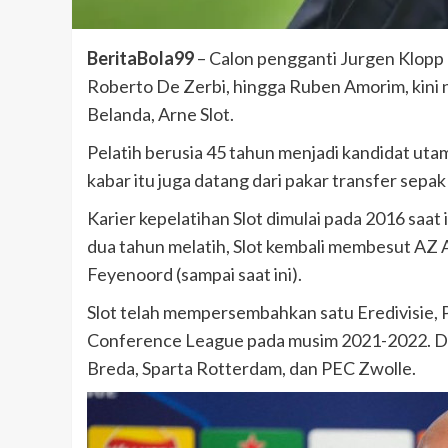
BeritaBola99
– Calon pengganti Jurgen Klopp di
Roberto De Zerbi, hingga Ruben Amorim, kini
Belanda, Arne Slot.
Pelatih berusia 45 tahun menjadi kandidat uta
kabar itu juga datang dari pakar transfer sepa
Karier kepelatihan Slot dimulai pada 2016 saat
dua tahun melatih, Slot kembali membesut A
Feyenoord (sampai saat ini).
Slot telah mempersembahkan satu Eredivisie,
Conference League pada musim 2021-2022. Dah
Breda, Sparta Rotterdam, dan PEC Zwolle.