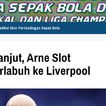
ediksi Skor Pertandingan Sepak Bola
njut, Arne Slot
labuh ke Liverpool