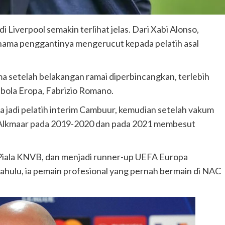
 Liverpool semakin terlihat jelas. Dari Xabi Alonso,
 nama penggantinya mengerucut kepada pelatih asal
ma setelah belakangan ramai diperbincangkan, terlebih
k bola Eropa, Fabrizio Romano.
 ia jadi pelatih interim Cambuur, kemudian setelah vakum
Z Alkmaar pada 2019-2020 dan pada 2021 membesut
 Piala KNVB, dan menjadi runner-up UEFA Europa
ulu, ia pemain profesional yang pernah bermain di NAC