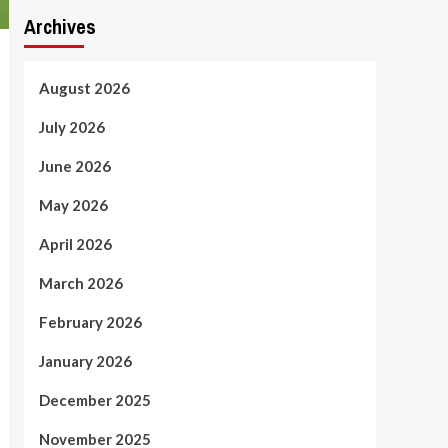
Archives
August 2026
July 2026
June 2026
May 2026
April 2026
March 2026
February 2026
January 2026
December 2025
November 2025